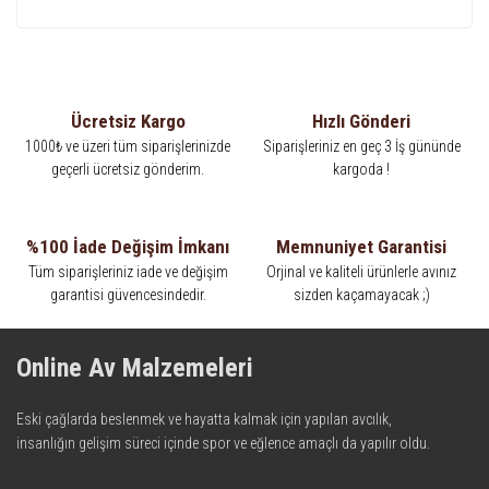
Ücretsiz Kargo
Hızlı Gönderi
1000₺ ve üzeri tüm siparişlerinizde
Siparişleriniz en geç 3 İş gününde
geçerli ücretsiz gönderim.
kargoda !
%100 İade Değişim İmkanı
Memnuniyet Garantisi
Tüm siparişleriniz iade ve değişim
Orjinal ve kaliteli ürünlerle avınız
garantisi güvencesindedir.
sizden kaçamayacak ;)
Online Av Malzemeleri
Eski çağlarda beslenmek ve hayatta kalmak için yapılan avcılık,
insanlığın gelişim süreci içinde spor ve eğlence amaçlı da yapılır oldu.
Kadim zamanların bilgeliğini taşıyan metotlar ve detaylar, ileri