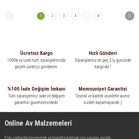
1
2
3
4
..
8
Ücretsiz Kargo
Hızlı Gönderi
1000₺ ve üzeri tüm siparişlerinizde
Siparişleriniz en geç 3 İş gününde
geçerli ücretsiz gönderim.
kargoda !
%100 İade Değişim İmkanı
Memnuniyet Garantisi
Tüm siparişleriniz iade ve değişim
Orjinal ve kaliteli ürünlerle avınız
garantisi güvencesindedir.
sizden kaçamayacak ;)
Online Av Malzemeleri
Eski çağlarda beslenmek ve hayatta kalmak için yapılan avcılık,