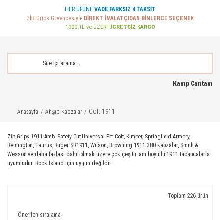
HER ÜRÜNE
VADE FARKSIZ 4 TAKSİT
ZİB Grips Güvencesiyle
DİREKT İMALATÇIDAN BİNLERCE SEÇENEK
1000 TL ve ÜZERİ
ÜCRETSİZ KARGO
Kamp Çantam
Colt 1911
Anasayfa
Ahşap Kabzalar
Zib Grips 1911 Ambi Safety Cut Universal Fit: Colt, Kimber, Springfield Armory,
Remington, Taurus, Ruger SR1911, Wilson, Browning 1911 380 kabzalar, Smith &
Wesson ve daha fazlası dahil olmak üzere çok çeşitli tam boyutlu 1911 tabancalarla
uyumludur. Rock Island için uygun değildir.
Toplam 226 ürün