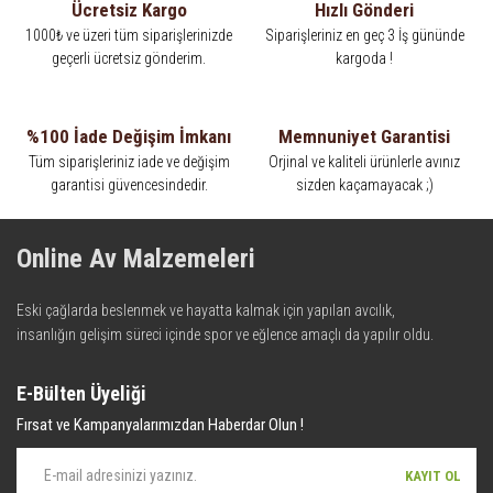
Ücretsiz Kargo
Hızlı Gönderi
1000₺ ve üzeri tüm siparişlerinizde
Siparişleriniz en geç 3 İş gününde
geçerli ücretsiz gönderim.
kargoda !
%100 İade Değişim İmkanı
Memnuniyet Garantisi
Tüm siparişleriniz iade ve değişim
Orjinal ve kaliteli ürünlerle avınız
garantisi güvencesindedir.
sizden kaçamayacak ;)
Online Av Malzemeleri
Eski çağlarda beslenmek ve hayatta kalmak için yapılan avcılık,
insanlığın gelişim süreci içinde spor ve eğlence amaçlı da yapılır oldu.
Kadim zamanların bilgeliğini taşıyan metotlar ve detaylar, ileri
teknolojinin dokunuşuyla av malzemelerinde en iyisini meydana
E-Bülten Üyeliği
getiriyor. Online Av Malzemeleri, avlanmayı daha keyifli hale getiren bu
Fırsat ve Kampanyalarımızdan Haberdar Olun !
araçları kullanıcıya sunmaktadır. Eski çağlarda beslenmek ve hayatta
kalmak için yapılan avcılık, insanlığın gelişim süreci içinde spor ve
KAYIT OL
eğlence amaçlı da yapılır oldu. Kadim zamanların bilgeliğini taşıyan