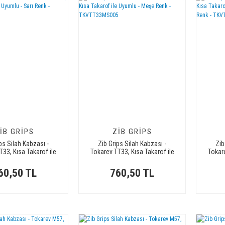
IB GRIPS
ZIB GRIPS
ps Silah Kabzası -
Zib Grips Silah Kabzası -
Zib
T33, Kısa Takarof ile
Tokarev TT33, Kısa Takarof ile
Tokare
lu - Sarı Renk -
Uyumlu - Meşe Renk -
Uyumlu
VTT33SR007
TKVTT33MS005
60,50 TL
760,50 TL