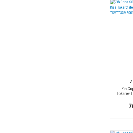
Z
Zib Gri
Tokarev T
Uyuml
TK
7