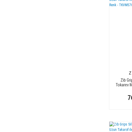
Z
Zib Gri
Tokarev M
Uyumlu - 
- 
7