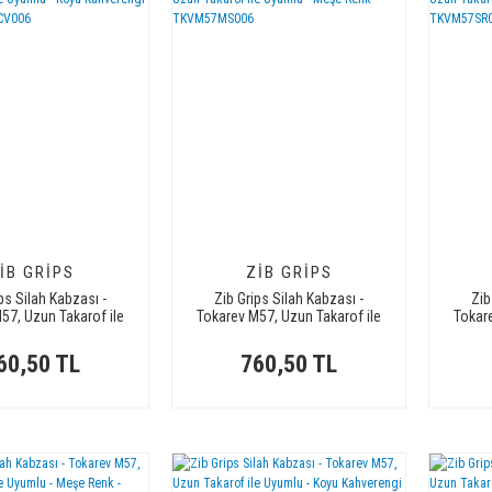
IB GRIPS
ZIB GRIPS
ps Silah Kabzası -
Zib Grips Silah Kabzası -
Zib
57, Uzun Takarof ile
Tokarev M57, Uzun Takarof ile
Tokar
Koyu Kahverengi Renk
Uyumlu - Meşe Renk -
U
TKVM57CV006
TKVM57MS006
60,50 TL
760,50 TL