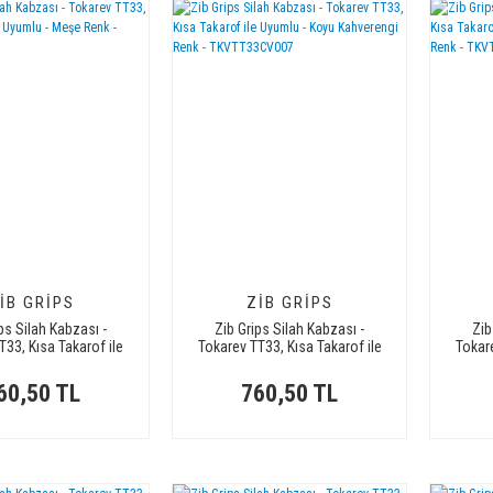
IB GRIPS
ZIB GRIPS
ps Silah Kabzası -
Zib Grips Silah Kabzası -
Zib
T33, Kısa Takarof ile
Tokarev TT33, Kısa Takarof ile
Tokare
u - Meşe Renk -
Uyumlu - Koyu Kahverengi Renk
Uyumlu
VTT33MS001
- TKVTT33CV007
60,50 TL
760,50 TL