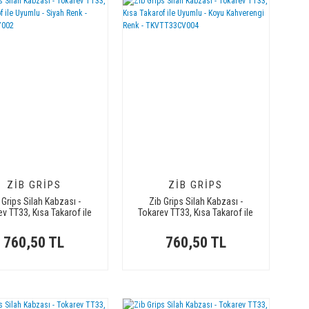
ZIB GRIPS
ZIB GRIPS
 Grips Silah Kabzası -
Zib Grips Silah Kabzası -
v TT33, Kısa Takarof ile
Tokarev TT33, Kısa Takarof ile
yumlu - Siyah Renk -
Uyumlu - Koyu Kahverengi Renk
TKVTT33SY002
- TKVTT33CV004
760,50 TL
760,50 TL