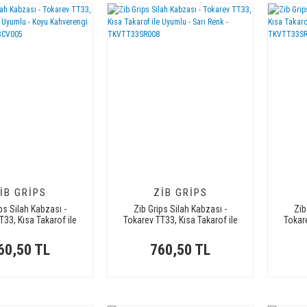
IB GRIPS
ZIB GRIPS
ps Silah Kabzası -
Zib Grips Silah Kabzası -
Zib
T33, Kısa Takarof ile
Tokarev TT33, Kısa Takarof ile
Tokare
Koyu Kahverengi Renk
Uyumlu - Sarı Renk -
U
TKVTT33CV005
TKVTT33SR008
60,50 TL
760,50 TL