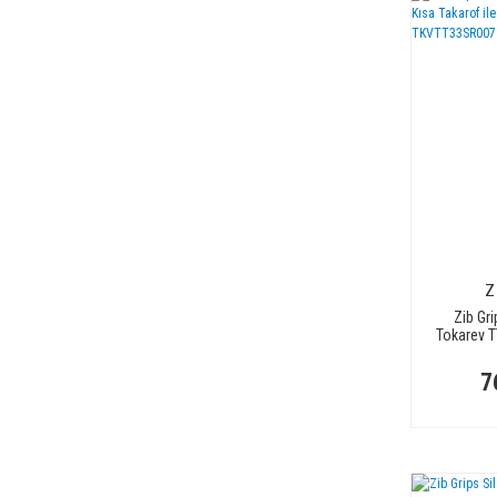
Z
Zib Gri
Tokarev T
Uyum
TK
7