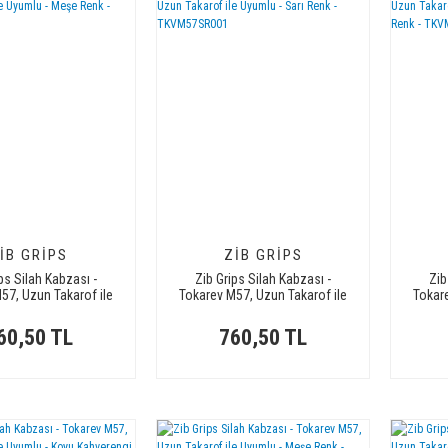
IB GRIPS
ZIB GRIPS
ps Silah Kabzası -
Zib Grips Silah Kabzası -
Zib
57, Uzun Takarof ile
Tokarev M57, Uzun Takarof ile
Tokar
u - Meşe Renk -
Uyumlu - Sarı Renk -
Uyumlu
KVM57MS008
TKVM57SR001
60,50 TL
760,50 TL