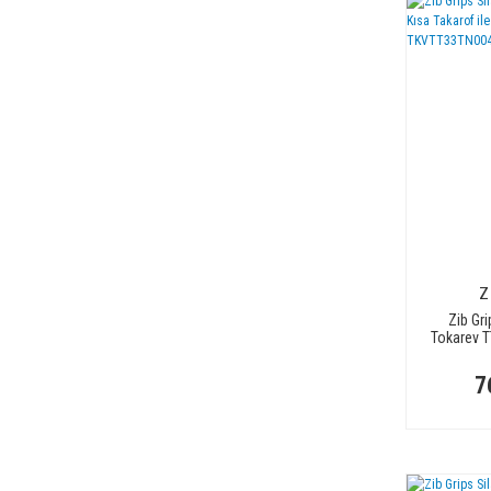
Z
Zib Gri
Tokarev T
Uyuml
T
7