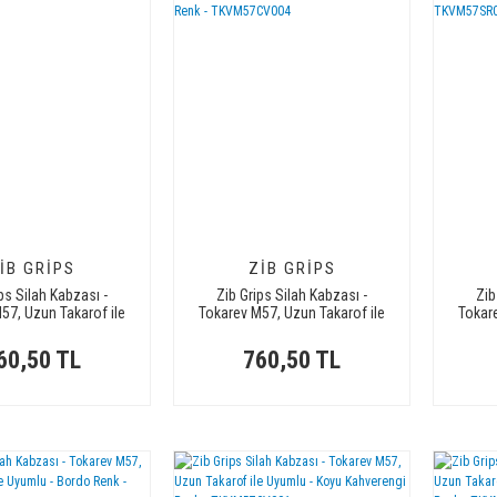
IB GRIPS
ZIB GRIPS
ps Silah Kabzası -
Zib Grips Silah Kabzası -
Zib
57, Uzun Takarof ile
Tokarev M57, Uzun Takarof ile
Tokar
u - Meşe Renk -
Uyumlu - Koyu Kahverengi Renk
U
KVM57MS004
- TKVM57CV004
60,50 TL
760,50 TL