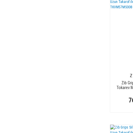
Z
Zib Gri
Tokarev M
Uyuml
T
7