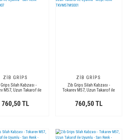
ZIB GRIPS
ZIB GRIPS
 Grips Silah Kabzası -
Zib Grips Silah Kabzası -
ev M57, Uzun Takarof ile
Tokarev M57, Uzun Takarof ile
yumlu - Sarı Renk -
Uyumlu - Meşe Renk -
TKVM57SR007
TKVM57MS001
760,50 TL
760,50 TL