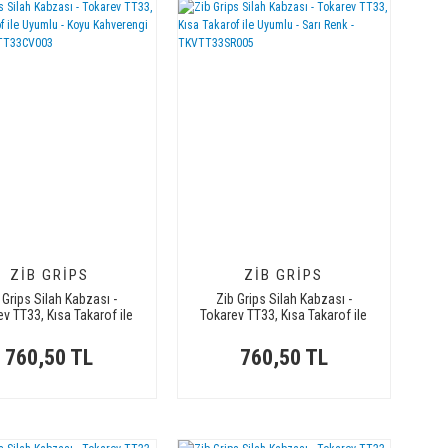
ZIB GRIPS
ZIB GRIPS
 Grips Silah Kabzası -
Zib Grips Silah Kabzası -
v TT33, Kısa Takarof ile
Tokarev TT33, Kısa Takarof ile
 - Koyu Kahverengi Renk
Uyumlu - Sarı Renk -
- TKVTT33CV003
TKVTT33SR005
760,50 TL
760,50 TL