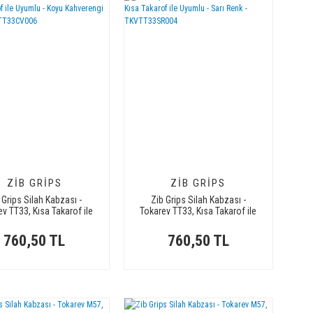
ZIB GRIPS
ZIB GRIPS
 Grips Silah Kabzası -
Zib Grips Silah Kabzası -
v TT33, Kısa Takarof ile
Tokarev TT33, Kısa Takarof ile
 - Koyu Kahverengi Renk
Uyumlu - Sarı Renk -
- TKVTT33CV006
TKVTT33SR004
760,50 TL
760,50 TL