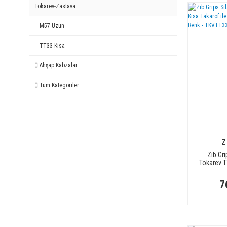
Tokarev-Zastava
M57 Uzun
TT33 Kısa
Ahşap Kabzalar
Tüm Kategoriler
Z
Zib Gri
Tokarev T
Uyumlu - 
- 
7