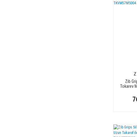
Z
Zib Gri
Tokarev M
Uyuml
T
7