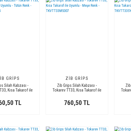
IB GRIPS
ZIB GRIPS
ps Silah Kabzası -
Zib Grips Silah Kabzası -
Zib
T33, Kısa Takarof ile
Tokarev TT33, Kısa Takarof ile
Tokare
u - Tütün Renk -
Uyumlu - Meşe Renk -
U
KVTT33TN004
TKVTT33MS007
60,50 TL
760,50 TL