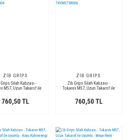
ZIB GRIPS
ZIB GRIPS
 Grips Silah Kabzası -
Zib Grips Silah Kabzası -
ev M57, Uzun Takarof ile
Tokarev M57, Uzun Takarof ile
yumlu - Sarı Renk -
Uyumlu - Sarı Renk -
TKVM57SR004
TKVM57SR006
760,50 TL
760,50 TL