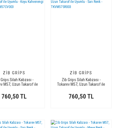
ZIB GRIPS
ZIB GRIPS
 Grips Silah Kabzası -
Zib Grips Silah Kabzası -
ev M57, Uzun Takarof ile
Tokarev M57, Uzun Takarof ile
 - Koyu Kahverengi Renk
Uyumlu - Sarı Renk -
- TKVM57CV003
TKVM57SR003
760,50 TL
760,50 TL