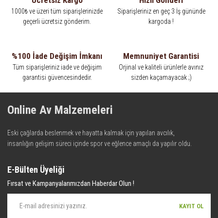
Ücretsiz Kargo
Hızlı Gönderi
1000₺ ve üzeri tüm siparişlerinizde
Siparişleriniz en geç 3 İş gününde
geçerli ücretsiz gönderim.
kargoda !
%100 İade Değişim İmkanı
Memnuniyet Garantisi
Tüm siparişleriniz iade ve değişim
Orjinal ve kaliteli ürünlerle avınız
garantisi güvencesindedir.
sizden kaçamayacak ;)
Online Av Malzemeleri
Eski çağlarda beslenmek ve hayatta kalmak için yapılan avcılık,
insanlığın gelişim süreci içinde spor ve eğlence amaçlı da yapılır oldu.
Kadim zamanların bilgeliğini taşıyan metotlar ve detaylar, ileri
teknolojinin dokunuşuyla av malzemelerinde en iyisini meydana
E-Bülten Üyeliği
getiriyor. Online Av Malzemeleri, avlanmayı daha keyifli hale getiren bu
Fırsat ve Kampanyalarımızdan Haberdar Olun !
araçları kullanıcıya sunmaktadır. Eski çağlarda beslenmek ve hayatta
kalmak için yapılan avcılık, insanlığın gelişim süreci içinde spor ve
KAYIT OL
eğlence amaçlı da yapılır oldu. Kadim zamanların bilgeliğini taşıyan