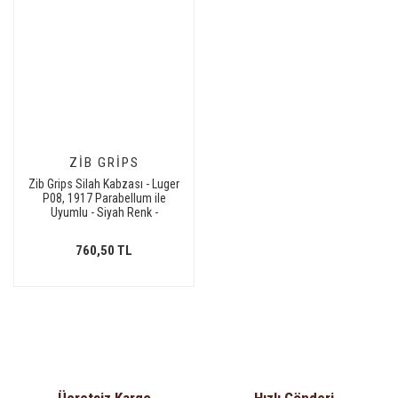
ZIB GRIPS
Zib Grips Silah Kabzası - Luger
P08, 1917 Parabellum ile
Uyumlu - Siyah Renk -
LGRP08SY013
760,50 TL