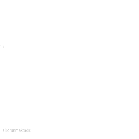
SOSYAL MEDYA
rmu
ile korunmaktadır.