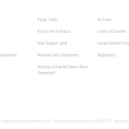
ALIŞVERİŞ
YARDIM
Kargo Takibi
Av Puanı
Kişisel Veri Politikası
Gizlilik ve Güvenlik
İade, Değişim, İptal
Havale Bildirim Fo
ilgilerimiz
Mesafeli Satış Sözleşmesi
Mağazamız
Alışveriş ve Kapıda Ödeme Nasıl
Gerçekleşir?
www.onlineavmalzemeleri.com | Tüm Kredi Kartı Bilgileriniz 256bit SSL Sertifikası 