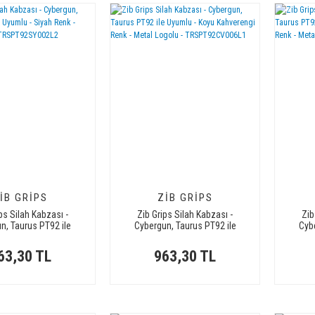
IB GRIPS
ZIB GRIPS
ps Silah Kabzası -
Zib Grips Silah Kabzası -
Zib
n, Taurus PT92 ile
Cybergun, Taurus PT92 ile
Cyb
 Siyah Renk - Metal
Uyumlu - Koyu Kahverengi Renk
Uyumlu
- TRSPT92SY002L2
- Metal Logolu -
63,30 TL
963,30 TL
TRSPT92CV006L1