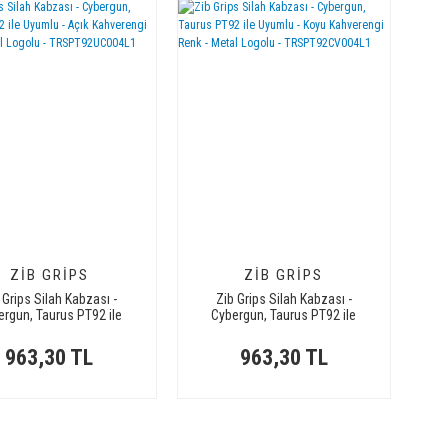
ZIB GRIPS
ZIB GRIPS
 Grips Silah Kabzası -
Zib Grips Silah Kabzası -
ergun, Taurus PT92 ile
Cybergun, Taurus PT92 ile
 - Açık Kahverengi Renk -
Uyumlu - Koyu Kahverengi Renk
Metal Logolu -
- Metal Logolu -
963,30 TL
963,30 TL
TRSPT92UC004L1
TRSPT92CV004L1