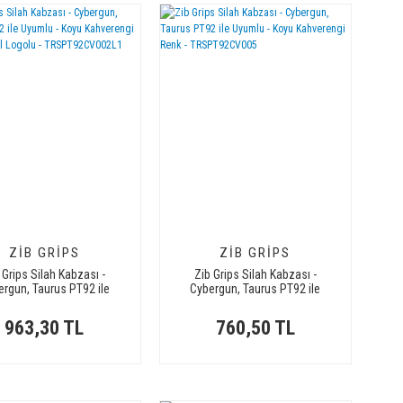
ZIB GRIPS
ZIB GRIPS
 Grips Silah Kabzası -
Zib Grips Silah Kabzası -
ergun, Taurus PT92 ile
Cybergun, Taurus PT92 ile
 - Koyu Kahverengi Renk
Uyumlu - Koyu Kahverengi Renk
- Metal Logolu -
- TRSPT92CV005
963,30 TL
760,50 TL
TRSPT92CV002L1