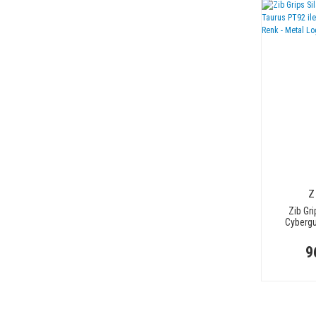
Z
Zib Gri
Cybergu
Uyumlu - 
- 
9
TRS