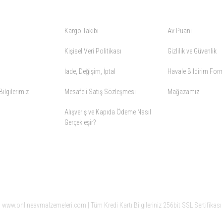
ALIŞVERİŞ
YARDIM
Kargo Takibi
Av Puanı
Kişisel Veri Politikası
Gizlilik ve Güvenlik
İade, Değişim, İptal
Havale Bildirim Fo
ilgilerimiz
Mesafeli Satış Sözleşmesi
Mağazamız
Alışveriş ve Kapıda Ödeme Nasıl
Gerçekleşir?
www.onlineavmalzemeleri.com | Tüm Kredi Kartı Bilgileriniz 256bit SSL Sertifikası 