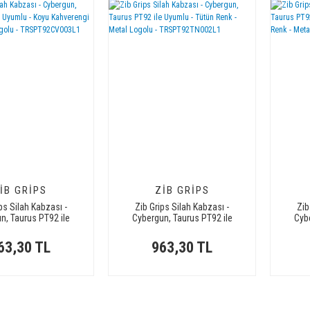
IB GRIPS
ZIB GRIPS
ps Silah Kabzası -
Zib Grips Silah Kabzası -
Zib
n, Taurus PT92 ile
Cybergun, Taurus PT92 ile
Cyb
Koyu Kahverengi Renk
Uyumlu - Tütün Renk - Metal
Uyumlu
Metal Logolu -
Logolu - TRSPT92TN002L1
63,30 TL
963,30 TL
PT92CV003L1