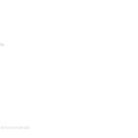
SOSYAL MEDYA
rmu
ile korunmaktadır.