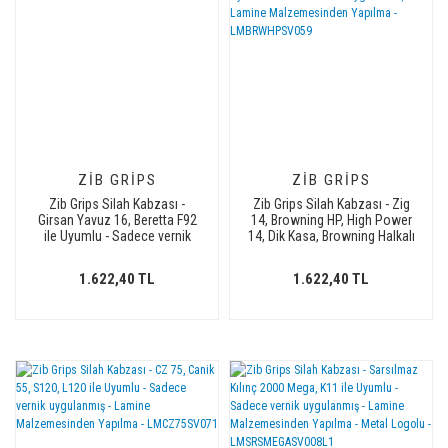
ZIB GRIPS
ZIB GRIPS
Zib Grips Silah Kabzası -
Zib Grips Silah Kabzası - Zig
Girsan Yavuz 16, Beretta F92
14, Browning HP, High Power
ile Uyumlu - Sadece vernik
14, Dik Kasa, Browning Halkalı
uygulanmış - Lamine
(Halka için kesim yaptırmak
Malzemesinden Yapılma -
için mesaj atın), Halkasız ile
1.622,40 TL
1.622,40 TL
LMBRTF92SV043
Uyumlu - Sadece vernik
uygulanmış - Lamine
Malzemesinden Yapılma -
LMBRWHPSV059