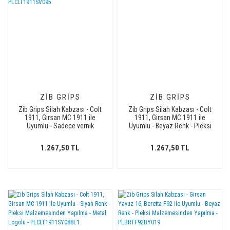
ZIB GRIPS
ZIB GRIPS
Zib Grips Silah Kabzası - Colt
Zib Grips Silah Kabzası - Colt
1911, Girsan MC 1911 ile
1911, Girsan MC 1911 ile
Uyumlu - Sadece vernik
Uyumlu - Beyaz Renk - Pleksi
uygulanmış - Pleksi
Malzemesinden Yapılma -
Malzemesinden Yapılma -
PLCLT1911BY087
1.267,50 TL
1.267,50 TL
PLCLT1911SV095