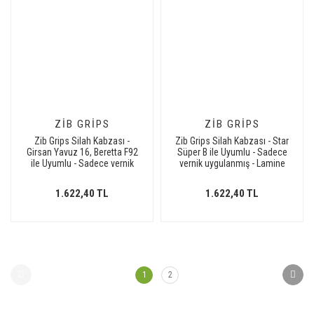
ZIB GRIPS
ZIB GRIPS
Zib Grips Silah Kabzası -
Zib Grips Silah Kabzası - Star
Girsan Yavuz 16, Beretta F92
Süper B ile Uyumlu - Sadece
ile Uyumlu - Sadece vernik
vernik uygulanmış - Lamine
uygulanmış - Lamine
Malzemesinden Yapılma -
Malzemesinden Yapılma -
LMSTRSBSV006
1.622,40 TL
1.622,40 TL
LMBRTF92SV049
1
2