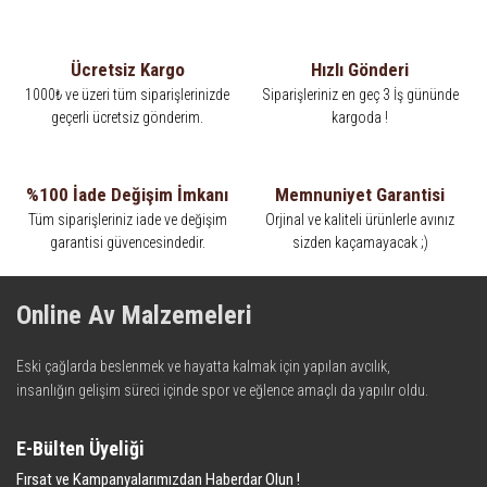
Ücretsiz Kargo
Hızlı Gönderi
1000₺ ve üzeri tüm siparişlerinizde
Siparişleriniz en geç 3 İş gününde
geçerli ücretsiz gönderim.
kargoda !
%100 İade Değişim İmkanı
Memnuniyet Garantisi
Tüm siparişleriniz iade ve değişim
Orjinal ve kaliteli ürünlerle avınız
garantisi güvencesindedir.
sizden kaçamayacak ;)
Online Av Malzemeleri
Eski çağlarda beslenmek ve hayatta kalmak için yapılan avcılık,
insanlığın gelişim süreci içinde spor ve eğlence amaçlı da yapılır oldu.
Kadim zamanların bilgeliğini taşıyan metotlar ve detaylar, ileri
teknolojinin dokunuşuyla av malzemelerinde en iyisini meydana
E-Bülten Üyeliği
getiriyor. Online Av Malzemeleri, avlanmayı daha keyifli hale getiren bu
Fırsat ve Kampanyalarımızdan Haberdar Olun !
araçları kullanıcıya sunmaktadır. Eski çağlarda beslenmek ve hayatta