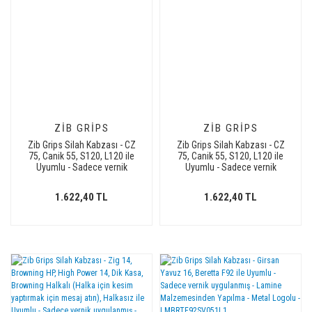
ZIB GRIPS
ZIB GRIPS
Zib Grips Silah Kabzası - CZ
Zib Grips Silah Kabzası - CZ
75, Canik 55, S120, L120 ile
75, Canik 55, S120, L120 ile
Uyumlu - Sadece vernik
Uyumlu - Sadece vernik
uygulanmış - Lamine
uygulanmış - Lamine
Malzemesinden Yapılma -
Malzemesinden Yapılma -
1.622,40 TL
1.622,40 TL
LMCZ75SV066
LMCZ75SV072