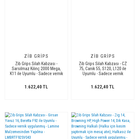
ZIB GRIPS
ZIB GRIPS
Zib Grips Silah Kabzası -
Zib Grips Silah Kabzası - CZ
Sarsılmaz Kılınç 2000 Mega,
75, Canik 55, S120, L120 ile
K11 ile Uyumlu - Sadece vernik
Uyumlu - Sadece vernik
uygulanmış - Lamine
uygulanmış - Lamine
Malzemesinden Yapılma -
Malzemesinden Yapılma -
1.622,40 TL
1.622,40 TL
LMSRSMEGASV006
LMCZ75SV077