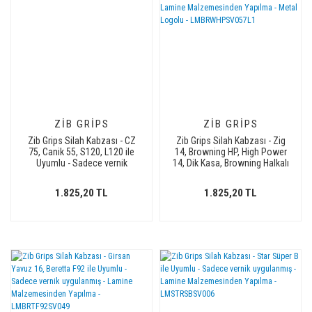
ZIB GRIPS
ZIB GRIPS
Zib Grips Silah Kabzası - CZ
Zib Grips Silah Kabzası - Zig
75, Canik 55, S120, L120 ile
14, Browning HP, High Power
Uyumlu - Sadece vernik
14, Dik Kasa, Browning Halkalı
uygulanmış - Lamine
(Halka için kesim yaptırmak
Malzemesinden Yapılma -
için mesaj atın), Halkasız ile
1.825,20 TL
1.825,20 TL
Metal Logolu -
Uyumlu - Sadece vernik
LMCZ75SV074L1
uygulanmış - Lamine
Malzemesinden Yapılma -
Metal Logolu -
LMBRWHPSV057L1