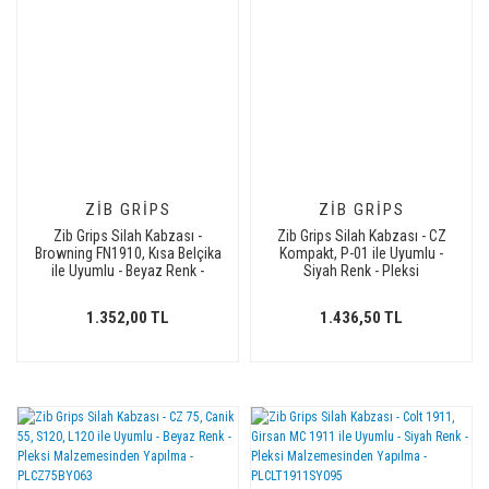
ZIB GRIPS
ZIB GRIPS
Zib Grips Silah Kabzası -
Zib Grips Silah Kabzası - CZ
Browning FN1910, Kısa Belçika
Kompakt, P-01 ile Uyumlu -
ile Uyumlu - Beyaz Renk -
Siyah Renk - Pleksi
Pleksi Malzemesinden
Malzemesinden Yapılma -
Yapılma - Metal Logolu -
Metal Logolu -
1.352,00 TL
1.436,50 TL
PLBRWFNKBY008L1
PLCZCMPSY010L1