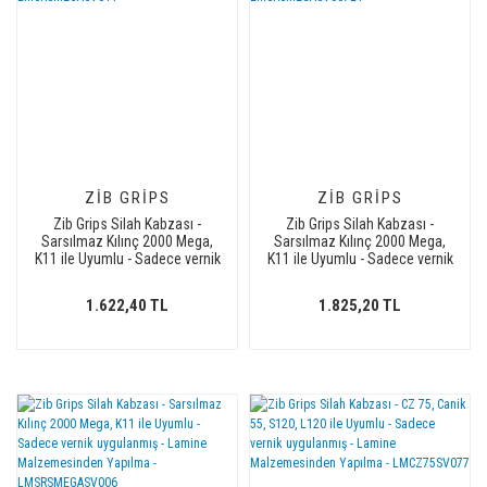
ZIB GRIPS
ZIB GRIPS
Zib Grips Silah Kabzası -
Zib Grips Silah Kabzası -
Sarsılmaz Kılınç 2000 Mega,
Sarsılmaz Kılınç 2000 Mega,
K11 ile Uyumlu - Sadece vernik
K11 ile Uyumlu - Sadece vernik
uygulanmış - Lamine
uygulanmış - Lamine
Malzemesinden Yapılma -
Malzemesinden Yapılma -
1.622,40 TL
1.825,20 TL
LMSRSMEGASV011
Metal Logolu -
LMSRSMEGASV007L1