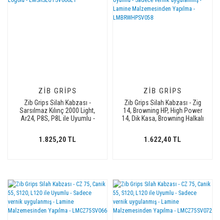
ZIB GRIPS
ZIB GRIPS
Zib Grips Silah Kabzası -
Zib Grips Silah Kabzası - Zig
Sarsılmaz Kılınç 2000 Light,
14, Browning HP, High Power
Ar24, P8S, P8L ile Uyumlu -
14, Dik Kasa, Browning Halkalı
Sadece vernik uygulanmış -
(Halka için kesim yaptırmak
Lamine Malzemesinden
için mesaj atın), Halkasız ile
1.825,20 TL
1.622,40 TL
Yapılma - Metal Logolu -
Uyumlu - Sadece vernik
LMSRSLGTSV006L1
uygulanmış - Lamine
Malzemesinden Yapılma -
LMBRWHPSV058