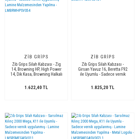
ZIB GRIPS
ZIB GRIPS
Zib Grips Silah Kabzası - Zig
Zib Grips Silah Kabzası -
14, Browning HP, High Power
Girsan Yavuz 16, Beretta F92
14, Dik Kasa, Browning Halkalı
ile Uyumlu - Sadece vernik
(Halka için kesim yaptırmak
uygulanmış - Lamine
için mesaj atın), Halkasız ile
Malzemesinden Yapılma -
1.622,40 TL
1.825,20 TL
Uyumlu - Sadece vernik
Metal Logolu -
uygulanmış - Lamine
LMBRTF92SV051L1
Malzemesinden Yapılma -
LMBRWHPSV054