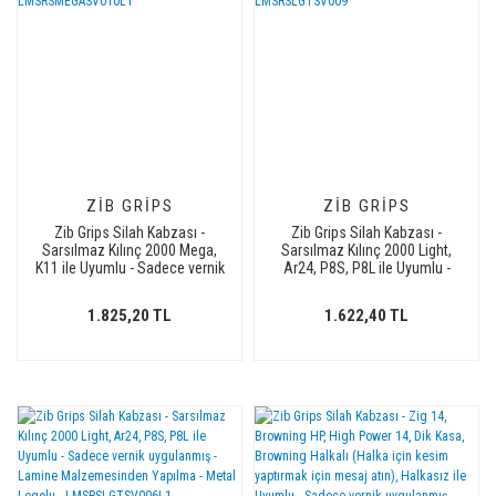
ZIB GRIPS
ZIB GRIPS
Zib Grips Silah Kabzası -
Zib Grips Silah Kabzası -
Sarsılmaz Kılınç 2000 Mega,
Sarsılmaz Kılınç 2000 Light,
K11 ile Uyumlu - Sadece vernik
Ar24, P8S, P8L ile Uyumlu -
uygulanmış - Lamine
Sadece vernik uygulanmış -
Malzemesinden Yapılma -
Lamine Malzemesinden
1.825,20 TL
1.622,40 TL
Metal Logolu -
Yapılma - LMSRSLGTSV009
LMSRSMEGASV010L1