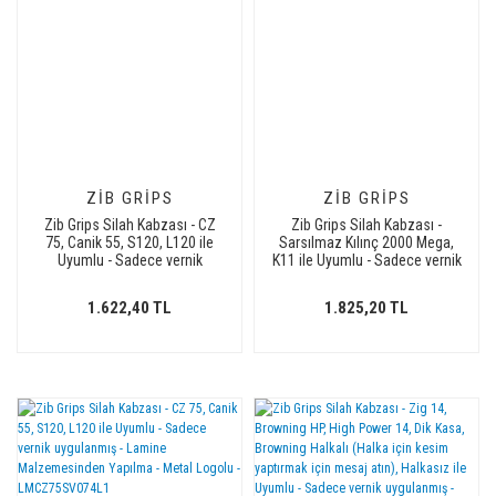
ZIB GRIPS
ZIB GRIPS
Zib Grips Silah Kabzası - CZ
Zib Grips Silah Kabzası -
75, Canik 55, S120, L120 ile
Sarsılmaz Kılınç 2000 Mega,
Uyumlu - Sadece vernik
K11 ile Uyumlu - Sadece vernik
uygulanmış - Lamine
uygulanmış - Lamine
Malzemesinden Yapılma -
Malzemesinden Yapılma -
1.622,40 TL
1.825,20 TL
LMCZ75SV071
Metal Logolu -
LMSRSMEGASV008L1