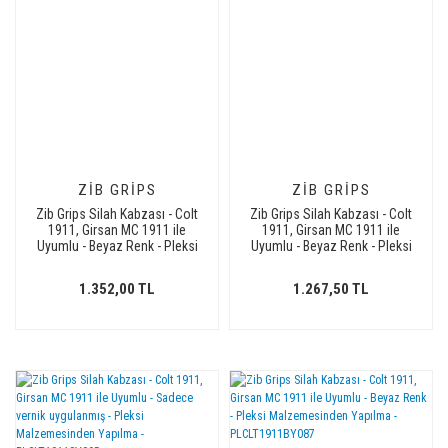
ZIB GRIPS
ZIB GRIPS
Zib Grips Silah Kabzası - Colt
Zib Grips Silah Kabzası - Colt
1911, Girsan MC 1911 ile
1911, Girsan MC 1911 ile
Uyumlu - Beyaz Renk - Pleksi
Uyumlu - Beyaz Renk - Pleksi
Malzemesinden Yapılma -
Malzemesinden Yapılma -
Metal Logolu -
PLCLT1911BY021
1.352,00 TL
1.267,50 TL
PLCLT1911BY088L1