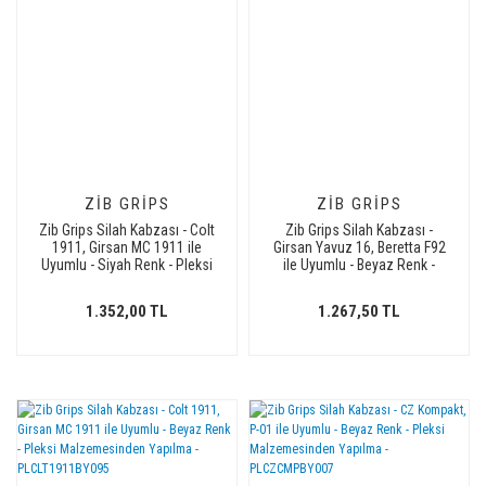
ZIB GRIPS
ZIB GRIPS
Zib Grips Silah Kabzası - Colt
Zib Grips Silah Kabzası -
1911, Girsan MC 1911 ile
Girsan Yavuz 16, Beretta F92
Uyumlu - Siyah Renk - Pleksi
ile Uyumlu - Beyaz Renk -
Malzemesinden Yapılma -
Pleksi Malzemesinden
Metal Logolu -
Yapılma - PLBRTF92BY019
1.352,00 TL
1.267,50 TL
PLCLT1911SY088L1