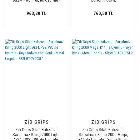
Ar24, P8S, P8L ile Uyumlu -
Desenli, Ceviz
Koyu Kahverengi Renk - Metal
Logolu - SRSLGTCV005L1
963,30 TL
760,50 TL
ZIB GRIPS
ZIB GRIPS
Zib Grips Silah Kabzası -
Zib Grips Silah Kabzası -
Sarsılmaz Kılınç 2000 Light,
Sarsılmaz Kılınç 2000 Mega,
Ar24, P8S, P8L ile Uyumlu -
K11 ile Uyumlu - Siyah Renk -