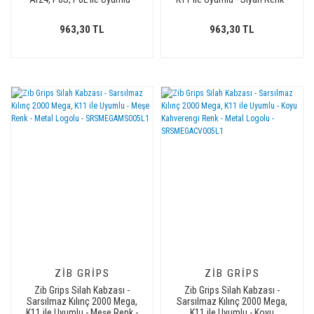
Koyu Kahverengi Renk - Metal
Metal Logolu -
Logolu - SRSLGTCV003L1
SRSMEGASY005L2
963,30 TL
963,30 TL
ZIB GRIPS
ZIB GRIPS
Zib Grips Silah Kabzası -
Zib Grips Silah Kabzası -
Sarsılmaz Kılınç 2000 Mega,
Sarsılmaz Kılınç 2000 Mega,
K11 ile Uyumlu - Meşe Renk -
K11 ile Uyumlu - Koyu