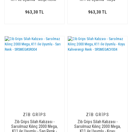
Metal Logolu -
Kahverengi Renk - Metal
SRSMEGAMS005L1
Logolu - SRSMEGACV005L1
963,30 TL
963,30 TL
ZIB GRIPS
ZIB GRIPS
Zib Grips Silah Kabzası -
Zib Grips Silah Kabzası -
Sarsılmaz Kılınç 2000 Mega,
Sarsılmaz Kılınç 2000 Mega,
K11 ile Uyumlu - Sarı Renk -
K11 ile Uyumlu - Koyu