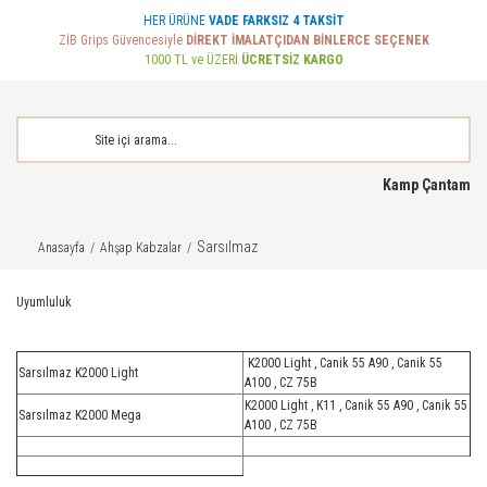
HER ÜRÜNE
VADE FARKSIZ 4 TAKSİT
ZİB Grips Güvencesiyle
DİREKT İMALATÇIDAN BİNLERCE SEÇENEK
1000 TL ve ÜZERİ
ÜCRETSİZ KARGO
Kamp Çantam
Sarsılmaz
Anasayfa
Ahşap Kabzalar
Uyumluluk
K2000 Light , Canik 55 A90 , Canik 55
Sarsılmaz K2000 Light
A100 , CZ 75B
K2000 Light , K11 , Canik 55 A90 , Canik 55
Sarsılmaz K2000 Mega
A100 , CZ 75B