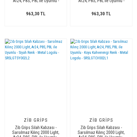
Ar24, P8S, P8L ile Uyumlu -
Ar24, P8S, P8L ile Uyumlu -
Meşe Renk - Metal Logolu -
Sadece vernik uygulanmış -
SRSLGTMS002L1
Metal Logolu -
963,30 TL
963,30 TL
SRSLGTSV002L1
ZIB GRIPS
ZIB GRIPS
Zib Grips Silah Kabzası -
Zib Grips Silah Kabzası -
Sarsılmaz Kılınç 2000 Light,
Sarsılmaz Kılınç 2000 Light,