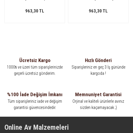
Metal Logolu -
Kahverengi Renk - Metal
SRSMEGAMS002L1
Logolu - SRSMEGACV002L1
963,30 TL
963,30 TL
Ücretsiz Kargo
Hızlı Gönderi
1000₺ ve üzeri tüm siparişlerinizde
Siparişleriniz en geç 3 İş gününde
geçerli ücretsiz gönderim.
kargoda !
%100 İade Değişim İmkanı
Memnuniyet Garantisi
Tüm siparişleriniz iade ve değişim
Orjinal ve kaliteli ürünlerle avınız
garantisi güvencesindedir.
sizden kaçamayacak ;)
Online Av Malzemeleri