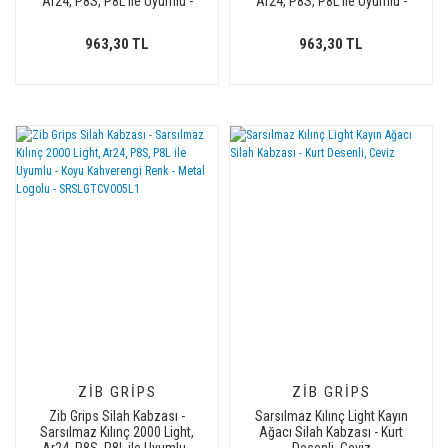
Ar24, P8S, P8L ile Uyumlu -
Ar24, P8S, P8L ile Uyumlu -
Siyah Renk - Metal Logolu -
Koyu Kahverengi Renk - Metal
SRSLGTSY002L2
Logolu - SRSLGTCV002L1
963,30 TL
963,30 TL
ZIB GRIPS
ZIB GRIPS
Zib Grips Silah Kabzası -
Sarsılmaz Kılınç Light Kayın
Sarsılmaz Kılınç 2000 Light,
Ağacı Silah Kabzası - Kurt