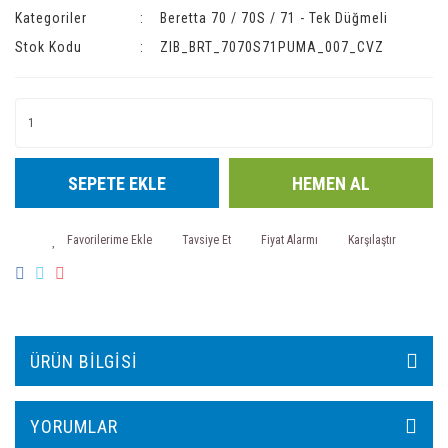
Kategoriler
Beretta 70 / 70S / 71 - Tek Düğmeli
Stok Kodu
ZIB_BRT_7070S71PUMA_007_CVZ
SEPETE EKLE
HEMEN AL
Tavsiye Et
Fiyat Alarmı
Karşılaştır
ÜRÜN BILGISI
YORUMLAR