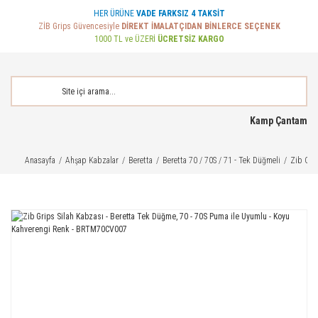
HER ÜRÜNE
VADE FARKSIZ 4 TAKSİT
ZİB Grips Güvencesiyle
DİREKT İMALATÇIDAN BİNLERCE SEÇENEK
1000 TL ve ÜZERİ
ÜCRETSİZ KARGO
Kamp Çantam
Anasayfa
Ahşap Kabzalar
Beretta
Beretta 70 / 70S / 71 - Tek Düğmeli
Zib Gri