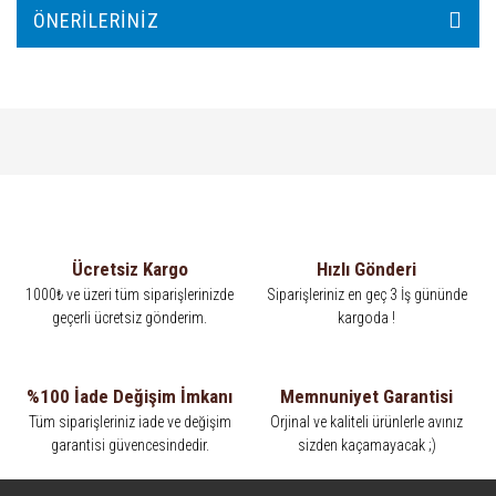
ÖNERILERINIZ
Ücretsiz Kargo
Hızlı Gönderi
1000₺ ve üzeri tüm siparişlerinizde
Siparişleriniz en geç 3 İş gününde
geçerli ücretsiz gönderim.
kargoda !
%100 İade Değişim İmkanı
Memnuniyet Garantisi
Tüm siparişleriniz iade ve değişim
Orjinal ve kaliteli ürünlerle avınız
garantisi güvencesindedir.
sizden kaçamayacak ;)