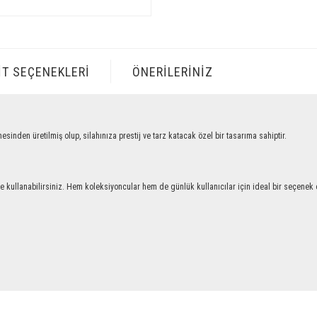
IT SEÇENEKLERI
ÖNERILERINIZ
 üretilmiş olup, silahınıza prestij ve tarz katacak özel bir tasarıma sahiptir.
llanabilirsiniz. Hem koleksiyoncular hem de günlük kullanıcılar için ideal bir seçenek ol