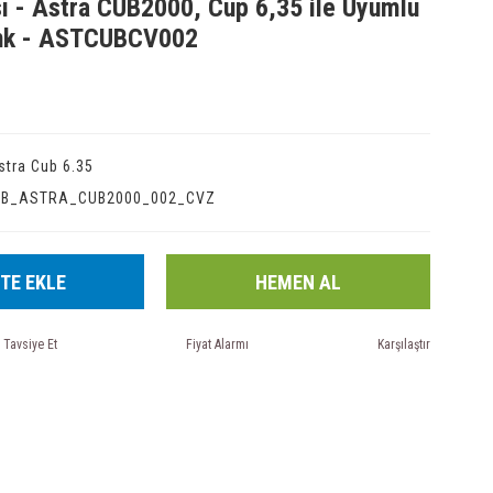
sı - Astra CUB2000, Cup 6,35 ile Uyumlu
enk - ASTCUBCV002
stra Cub 6.35
IB_ASTRA_CUB2000_002_CVZ
TE EKLE
HEMEN AL
Tavsiye Et
Fiyat Alarmı
Karşılaştır