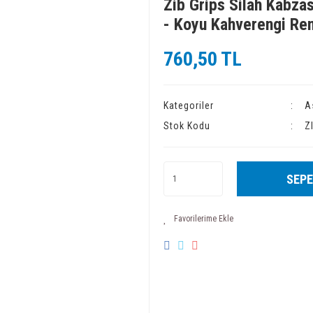
Zib Grips Silah Kabza
- Koyu Kahverengi R
760,50 TL
Kategoriler
A
Stok Kodu
Z
SEPE