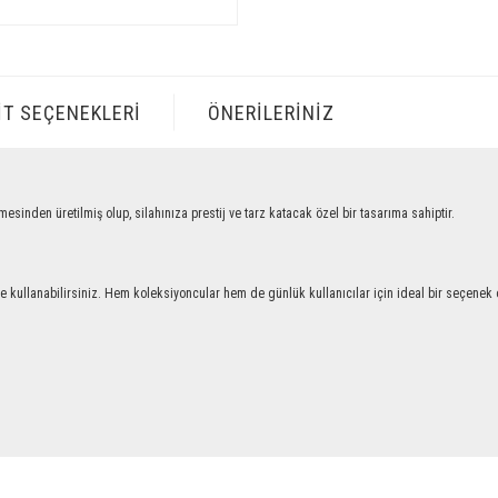
IT SEÇENEKLERI
ÖNERILERINIZ
n üretilmiş olup, silahınıza prestij ve tarz katacak özel bir tasarıma sahiptir.
llanabilirsiniz. Hem koleksiyoncular hem de günlük kullanıcılar için ideal bir seçenek ol