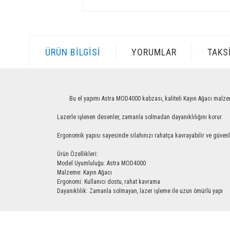
ÜRÜN BILGISI
YORUMLAR
TAKS
Bu el yapımı Astra MOD4000 kabzası, kaliteli Kayın Ağacı malzemesinde
Lazerle işlenen desenler, zamanla solmadan dayanıklılığını korur.
Ergonomik yapısı sayesinde silahınızı rahatça kavrayabilir ve güvenle ku
Ürün Özellikleri:
Model Uyumluluğu: Astra MOD4000
Malzeme: Kayın Ağacı
Ergonomi: Kullanıcı dostu, rahat kavrama
Dayanıklılık: Zamanla solmayan, lazer işleme ile uzun ömürlü yapı