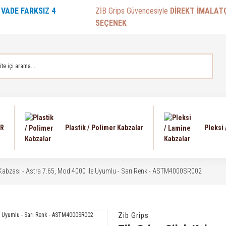
E
VADE FARKSIZ 4
ZİB Grips Güvencesiyle
DİREKT İMALAT
SEÇENEK
AR
Plastik / Polimer Kabzalar
Pleksi
 Kabzası - Astra 7.65, Mod 4000 ile Uyumlu - Sarı Renk - ASTM4000SR002
Zib Grips