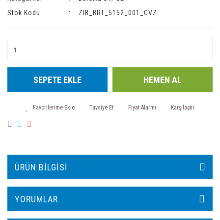
Stok Kodu
ZIB_BRT_5152_001_CVZ
SEPETE EKLE
HEMEN AL
Tavsiye Et
Fiyat Alarmı
Karşılaştır
ÜRÜN BILGISI
YORUMLAR