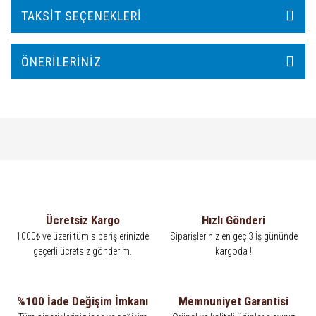
TAKSIT SEÇENEKLERI
ÖNERILERINIZ
Ücretsiz Kargo
Hızlı Gönderi
1000₺ ve üzeri tüm siparişlerinizde
Siparişleriniz en geç 3 İş gününde
geçerli ücretsiz gönderim.
kargoda !
%100 İade Değişim İmkanı
Memnuniyet Garantisi