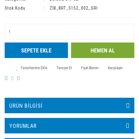
Stok Kodu
ZIB_BRT_5152_002_SRI
SEPETE EKLE
HEMEN AL
Tavsiye Et
Fiyat Alarmı
Karşılaştır
ÜRÜN BILGISI
YORUMLAR