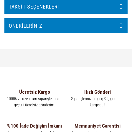
TAKSIT SEÇENEKLERI
ÖNERILERINIZ
Ücretsiz Kargo
Hızlı Gönderi
1000₺ ve üzeri tüm siparişlerinizde
Siparişleriniz en geç 3 İş gününde
geçerli ücretsiz gönderim.
kargoda !
%100 İade Değişim İmkanı
Memnuniyet Garantisi