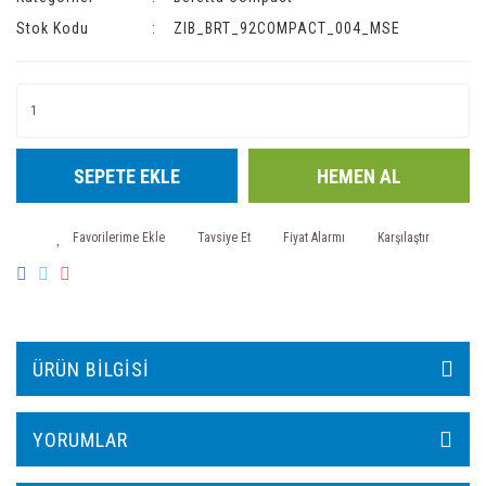
Stok Kodu
ZIB_BRT_92COMPACT_004_MSE
SEPETE EKLE
HEMEN AL
Tavsiye Et
Fiyat Alarmı
Karşılaştır
ÜRÜN BILGISI
YORUMLAR