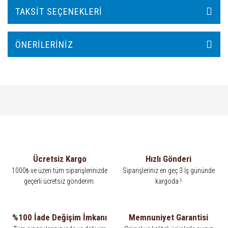
TAKSIT SEÇENEKLERI
ÖNERILERINIZ
Ücretsiz Kargo
Hızlı Gönderi
1000₺ ve üzeri tüm siparişlerinizde
Siparişleriniz en geç 3 İş gününde
geçerli ücretsiz gönderim.
kargoda !
%100 İade Değişim İmkanı
Memnuniyet Garantisi