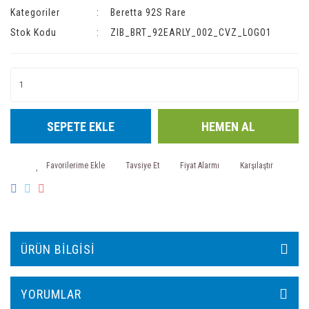
Kategoriler
Beretta 92S Rare
Stok Kodu
ZIB_BRT_92EARLY_002_CVZ_LOGO1
SEPETE EKLE
HEMEN AL
Tavsiye Et
Fiyat Alarmı
Karşılaştır
ÜRÜN BILGISI
YORUMLAR