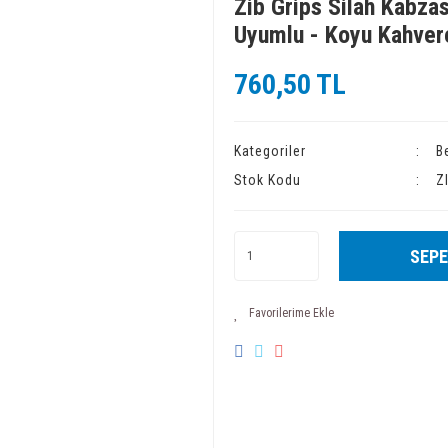
Zib Grips Silah Kabzası
Uyumlu - Koyu Kahve
760,50 TL
Kategoriler
B
Stok Kodu
Z
SEPE