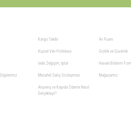
ALIŞVERİŞ
YARDIM
Kargo Takibi
Av Puanı
Kişisel Veri Politikası
Gizlilik ve Güvenlik
İade, Değişim, İptal
Havale Bildirim Fo
ilgilerimiz
Mesafeli Satış Sözleşmesi
Mağazamız
Alışveriş ve Kapıda Ödeme Nasıl
Gerçekleşir?