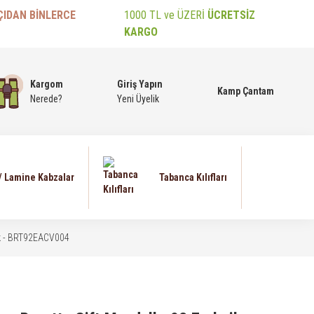
ÇIDAN BİNLERCE
1000 TL ve ÜZERİ
ÜCRETSİZ
KARGO
Kargom
Giriş Yapın
Kamp Çantam
Nerede?
Yeni Üyelik
 / Lamine Kabzalar
Tabanca Kılıfları
enk - BRT92EACV004