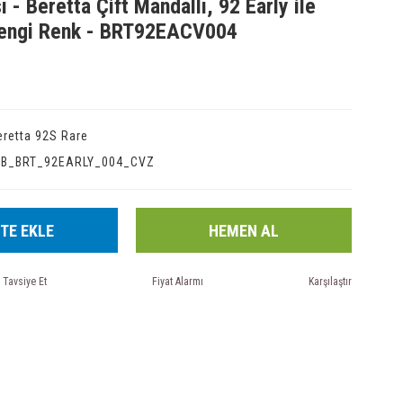
 - Beretta Çift Mandallı, 92 Early ile
rengi Renk - BRT92EACV004
eretta 92S Rare
IB_BRT_92EARLY_004_CVZ
TE EKLE
HEMEN AL
Tavsiye Et
Fiyat Alarmı
Karşılaştır