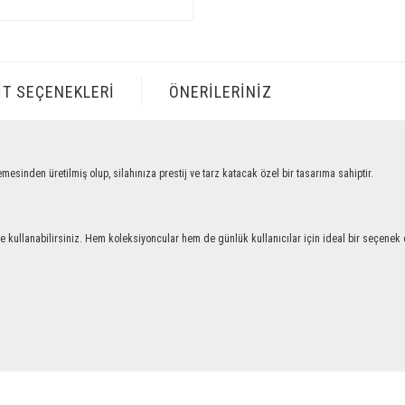
IT SEÇENEKLERI
ÖNERILERINIZ
en üretilmiş olup, silahınıza prestij ve tarz katacak özel bir tasarıma sahiptir.
llanabilirsiniz. Hem koleksiyoncular hem de günlük kullanıcılar için ideal bir seçenek ol