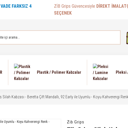
E
VADE FARKSIZ 4
ZİB Grips Güvencesiyle
DİREKT İMALAT
SEÇENEK
AR
Plastik / Polimer Kabzalar
Pleksi
ps Silah Kabzası - Beretta Çift Mandallı, 92 Early ile Uyumlu - Koyu Kahverengi R
Zib Grips