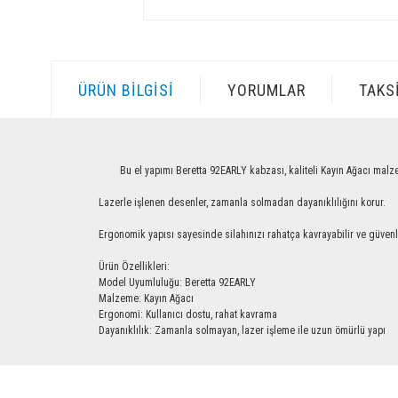
ÜRÜN BILGISI
YORUMLAR
TAKS
Bu el yapımı Beretta 92EARLY kabzası, kaliteli Kayın Ağacı malzemesind
Lazerle işlenen desenler, zamanla solmadan dayanıklılığını korur.
Ergonomik yapısı sayesinde silahınızı rahatça kavrayabilir ve güvenle ku
Ürün Özellikleri:
Model Uyumluluğu: Beretta 92EARLY
Malzeme: Kayın Ağacı
Ergonomi: Kullanıcı dostu, rahat kavrama
Dayanıklılık: Zamanla solmayan, lazer işleme ile uzun ömürlü yapı