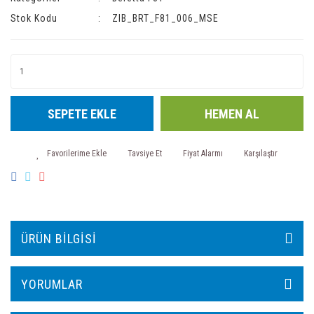
Stok Kodu
ZIB_BRT_F81_006_MSE
SEPETE EKLE
HEMEN AL
Tavsiye Et
Fiyat Alarmı
Karşılaştır
ÜRÜN BILGISI
YORUMLAR