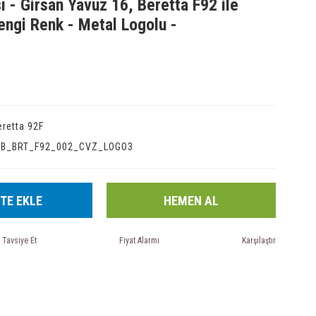
ı - Girsan Yavuz 16, Beretta F92 ile
ngi Renk - Metal Logolu -
eretta 92F
IB_BRT_F92_002_CVZ_LOGO3
TE EKLE
HEMEN AL
Tavsiye Et
Fiyat Alarmı
Karşılaştır