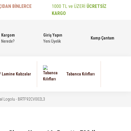
ÇIDAN BİNLERCE
1000 TL ve ÜZERİ
ÜCRETSİZ
KARGO
Kargom
Giriş Yapın
Kamp Çantam
Nerede?
Yeni Üyelik
 / Lamine Kabzalar
Tabanca Kılıfları
Metal Logolu - BRTF92CV002L3