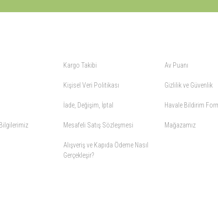
ALIŞVERİŞ
YARDIM
Kargo Takibi
Av Puanı
Kişisel Veri Politikası
Gizlilik ve Güvenlik
İade, Değişim, İptal
Havale Bildirim Fo
ilgilerimiz
Mesafeli Satış Sözleşmesi
Mağazamız
Alışveriş ve Kapıda Ödeme Nasıl
Gerçekleşir?