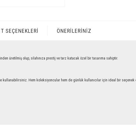
IT SEÇENEKLERI
ÖNERILERINIZ
retilmiş olup, silahınıza prestij ve tarz katacak özel bir tasarıma sahiptir.
llanabilirsiniz. Hem koleksiyoncular hem de günlük kullanıcılar için ideal bir seçenek ol