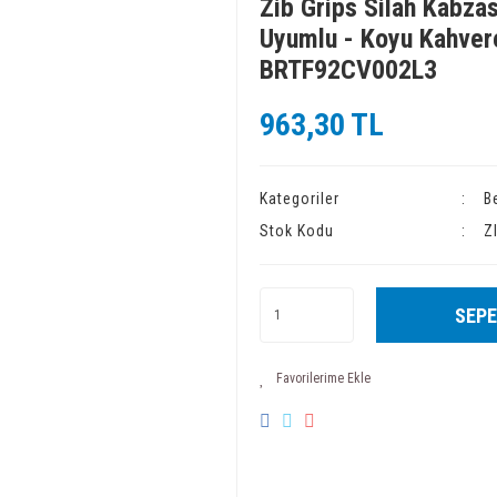
Zib Grips Silah Kabzas
Uyumlu - Koyu Kahvere
BRTF92CV002L3
963,30 TL
Kategoriler
B
Stok Kodu
Z
SEPE