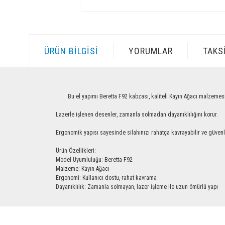
ÜRÜN BILGISI
YORUMLAR
TAKS
Bu el yapımı Beretta F92 kabzası, kaliteli Kayın Ağacı malzemesinden ü
Lazerle işlenen desenler, zamanla solmadan dayanıklılığını korur.
Ergonomik yapısı sayesinde silahınızı rahatça kavrayabilir ve güvenle ku
Ürün Özellikleri:
Model Uyumluluğu: Beretta F92
Malzeme: Kayın Ağacı
Ergonomi: Kullanıcı dostu, rahat kavrama
Dayanıklılık: Zamanla solmayan, lazer işleme ile uzun ömürlü yapı