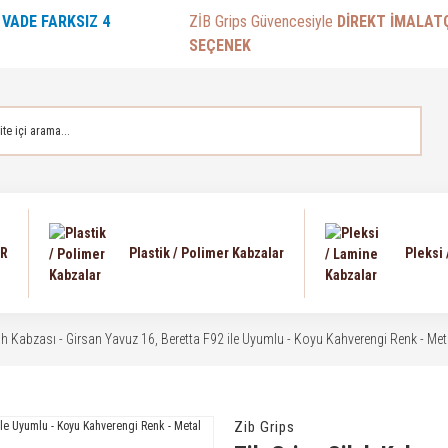
E
VADE FARKSIZ 4
ZİB Grips Güvencesiyle
DİREKT İMALAT
SEÇENEK
AR
Plastik / Polimer Kabzalar
Pleksi
lah Kabzası - Girsan Yavuz 16, Beretta F92 ile Uyumlu - Koyu Kahverengi Renk - 
Zib Grips