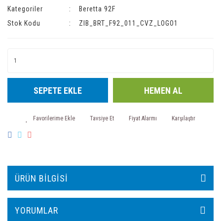
Kategoriler
Beretta 92F
Stok Kodu
ZIB_BRT_F92_011_CVZ_LOGO1
SEPETE EKLE
HEMEN AL
Tavsiye Et
Fiyat Alarmı
Karşılaştır
ÜRÜN BILGISI
YORUMLAR