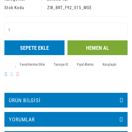
Stok Kodu
ZIB_BRT_F92_015_MSE
SEPETE EKLE
HEMEN AL
Tavsiye Et
Fiyat Alarmı
Karşılaştır
ÜRÜN BILGISI
YORUMLAR