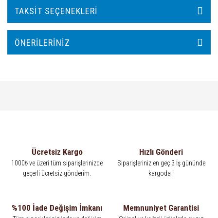
TAKSIT SEÇENEKLERI
ÖNERILERINIZ
Ücretsiz Kargo
Hızlı Gönderi
1000₺ ve üzeri tüm siparişlerinizde
Siparişleriniz en geç 3 İş gününde
geçerli ücretsiz gönderim.
kargoda !
%100 İade Değişim İmkanı
Memnuniyet Garantisi