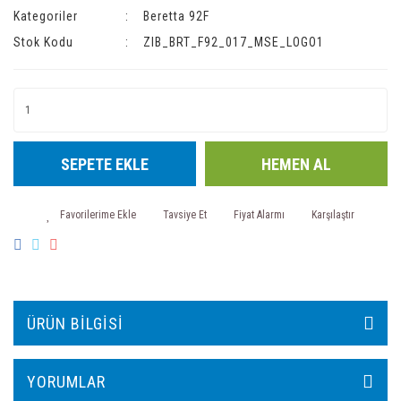
Kategoriler
Beretta 92F
Stok Kodu
ZIB_BRT_F92_017_MSE_LOGO1
SEPETE EKLE
HEMEN AL
Tavsiye Et
Fiyat Alarmı
Karşılaştır
ÜRÜN BILGISI
YORUMLAR