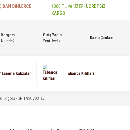
ÇIDAN BİNLERCE
1000 TL ve ÜZERİ
ÜCRETSİZ
KARGO
Kargom
Giriş Yapın
Kamp Çantam
Nerede?
Yeni Üyelik
 / Lamine Kabzalar
Tabanca Kılıfları
Metal Logolu - BRTF92CV031L2