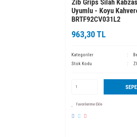
Zib Grips Silah Kabzas
Uyumlu - Koyu Kahvere
BRTF92CV031L2
963,30 TL
Kategoriler
B
Stok Kodu
Z
SEPE