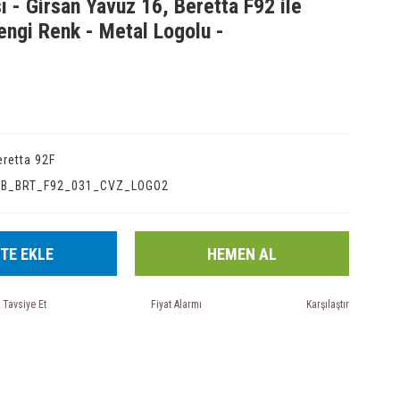
ı - Girsan Yavuz 16, Beretta F92 ile
ngi Renk - Metal Logolu -
eretta 92F
IB_BRT_F92_031_CVZ_LOGO2
TE EKLE
HEMEN AL
Tavsiye Et
Fiyat Alarmı
Karşılaştır