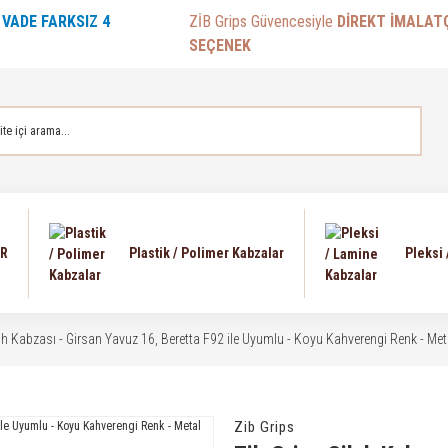
E
VADE FARKSIZ 4
ZİB Grips Güvencesiyle
DİREKT İMALAT
SEÇENEK
AR
Plastik / Polimer Kabzalar
Pleksi
lah Kabzası - Girsan Yavuz 16, Beretta F92 ile Uyumlu - Koyu Kahverengi Renk - 
Zib Grips