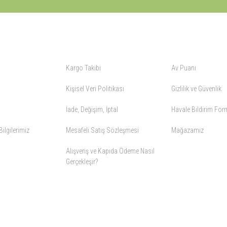
ALIŞVERİŞ
YARDIM
Kargo Takibi
Av Puanı
Kişisel Veri Politikası
Gizlilik ve Güvenlik
İade, Değişim, İptal
Havale Bildirim Fo
ilgilerimiz
Mesafeli Satış Sözleşmesi
Mağazamız
Alışveriş ve Kapıda Ödeme Nasıl
Gerçekleşir?