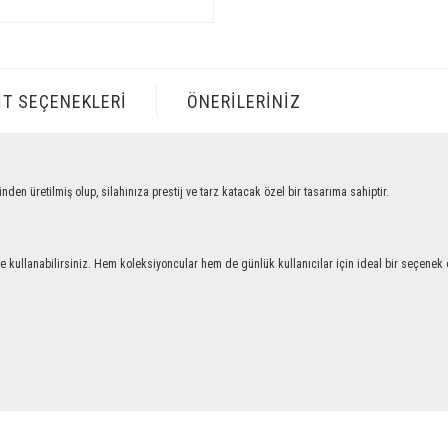
IT SEÇENEKLERI
ÖNERILERINIZ
retilmiş olup, silahınıza prestij ve tarz katacak özel bir tasarıma sahiptir.
llanabilirsiniz. Hem koleksiyoncular hem de günlük kullanıcılar için ideal bir seçenek ol