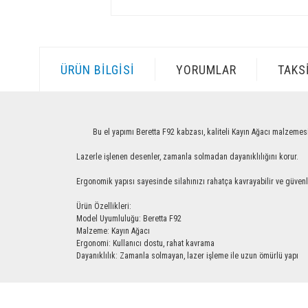
ÜRÜN BILGISI
YORUMLAR
TAKS
Bu el yapımı Beretta F92 kabzası, kaliteli Kayın Ağacı malzemesinden ü
Lazerle işlenen desenler, zamanla solmadan dayanıklılığını korur.
Ergonomik yapısı sayesinde silahınızı rahatça kavrayabilir ve güvenle ku
Ürün Özellikleri:
Model Uyumluluğu: Beretta F92
Malzeme: Kayın Ağacı
Ergonomi: Kullanıcı dostu, rahat kavrama
Dayanıklılık: Zamanla solmayan, lazer işleme ile uzun ömürlü yapı