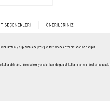
IT SEÇENEKLERI
ÖNERILERINIZ
retilmiş olup, silahınıza prestij ve tarz katacak özel bir tasarıma sahiptir.
llanabilirsiniz. Hem koleksiyoncular hem de günlük kullanıcılar için ideal bir seçenek ol