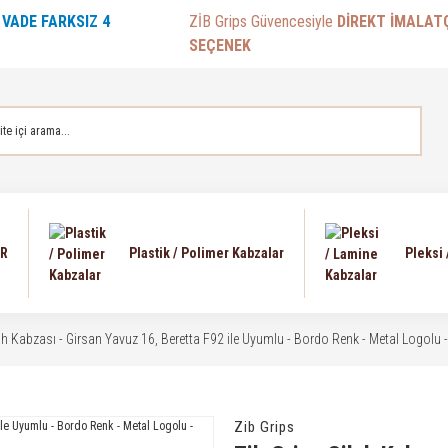
E
VADE FARKSIZ 4
ZİB Grips Güvencesiyle
DİREKT İMALAT
SEÇENEK
AR
Plastik / Polimer Kabzalar
Pleksi
lah Kabzası - Girsan Yavuz 16, Beretta F92 ile Uyumlu - Bordo Renk - Metal Logol
Zib Grips