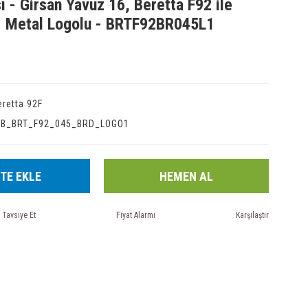
ı - Girsan Yavuz 16, Beretta F92 ile
- Metal Logolu - BRTF92BR045L1
eretta 92F
IB_BRT_F92_045_BRD_LOGO1
TE EKLE
HEMEN AL
Tavsiye Et
Fiyat Alarmı
Karşılaştır