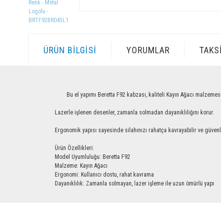
ÜRÜN BILGISI
YORUMLAR
TAKS
Bu el yapımı Beretta F92 kabzası, kaliteli Kayın Ağacı malzemesinden ü
Lazerle işlenen desenler, zamanla solmadan dayanıklılığını korur.
Ergonomik yapısı sayesinde silahınızı rahatça kavrayabilir ve güvenle ku
Ürün Özellikleri:
Model Uyumluluğu: Beretta F92
Malzeme: Kayın Ağacı
Ergonomi: Kullanıcı dostu, rahat kavrama
Dayanıklılık: Zamanla solmayan, lazer işleme ile uzun ömürlü yapı