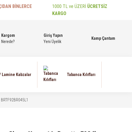
ÇIDAN BİNLERCE
1000 TL ve ÜZERİ
ÜCRETSİZ
KARGO
Kargom
Giriş Yapın
Kamp Çantam
Nerede?
Yeni Üyelik
 / Lamine Kabzalar
Tabanca Kılıfları
u - BRTF92BR045L1