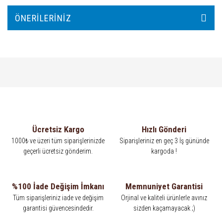
ÖNERILERINIZ
Ücretsiz Kargo
Hızlı Gönderi
1000₺ ve üzeri tüm siparişlerinizde
Siparişleriniz en geç 3 İş gününde
geçerli ücretsiz gönderim.
kargoda !
%100 İade Değişim İmkanı
Memnuniyet Garantisi
Tüm siparişleriniz iade ve değişim
Orjinal ve kaliteli ürünlerle avınız
garantisi güvencesindedir.
sizden kaçamayacak ;)