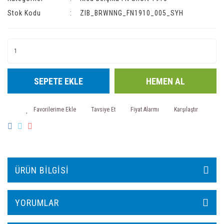
Stok Kodu
ZIB_BRWNNG_FN1910_005_SYH
SEPETE EKLE
HEMEN AL
Tavsiye Et
Fiyat Alarmı
Karşılaştır
ÜRÜN BILGISI
YORUMLAR