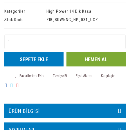
Kategoriler
High Power 14 Dik Kasa
Stok Kodu
ZIB_BRWNNG_HP_031_UCZ
SEPETE EKLE
HEMEN AL
Tavsiye Et
Fiyat Alarmı
Karşılaştır
ÜRÜN BILGISI
YORUMLAR