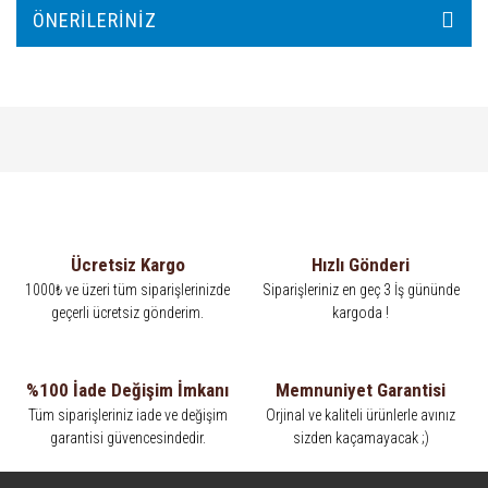
ÖNERILERINIZ
Ücretsiz Kargo
Hızlı Gönderi
1000₺ ve üzeri tüm siparişlerinizde
Siparişleriniz en geç 3 İş gününde
geçerli ücretsiz gönderim.
kargoda !
%100 İade Değişim İmkanı
Memnuniyet Garantisi
Tüm siparişleriniz iade ve değişim
Orjinal ve kaliteli ürünlerle avınız
garantisi güvencesindedir.
sizden kaçamayacak ;)