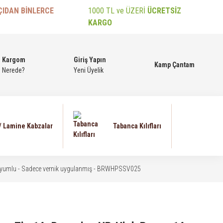
ÇIDAN BİNLERCE
1000 TL ve ÜZERİ
ÜCRETSİZ
KARGO
Kargom
Giriş Yapın
Kamp Çantam
Nerede?
Yeni Üyelik
 / Lamine Kabzalar
Tabanca Kılıfları
e Uyumlu - Sadece vernik uygulanmış - BRWHPSSV025