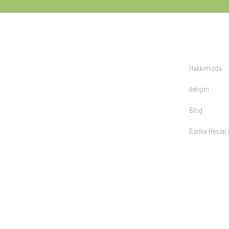
KURUMSAL
Hakkımızda
İletişim
Blog
Banka Hesap B