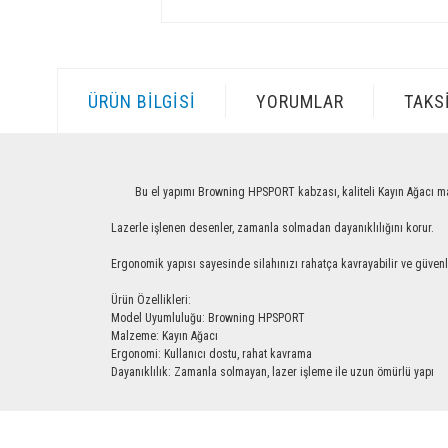
ÜRÜN BILGISI
YORUMLAR
TAKS
Bu el yapımı Browning HPSPORT kabzası, kaliteli Kayın Ağacı malzemesi
Lazerle işlenen desenler, zamanla solmadan dayanıklılığını korur.
Ergonomik yapısı sayesinde silahınızı rahatça kavrayabilir ve güvenle ku
Ürün Özellikleri:
Model Uyumluluğu: Browning HPSPORT
Malzeme: Kayın Ağacı
Ergonomi: Kullanıcı dostu, rahat kavrama
Dayanıklılık: Zamanla solmayan, lazer işleme ile uzun ömürlü yapı