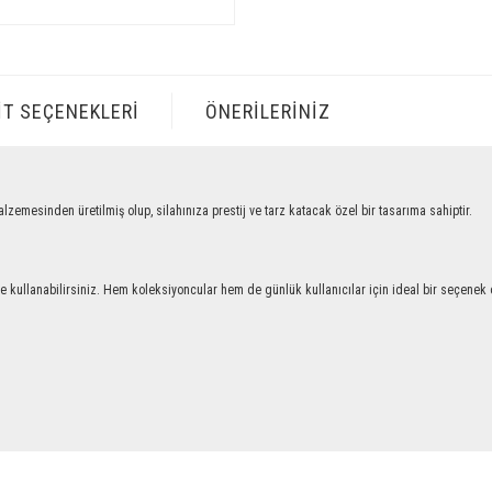
IT SEÇENEKLERI
ÖNERILERINIZ
nden üretilmiş olup, silahınıza prestij ve tarz katacak özel bir tasarıma sahiptir.
llanabilirsiniz. Hem koleksiyoncular hem de günlük kullanıcılar için ideal bir seçenek ol