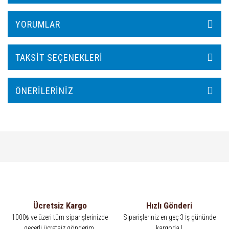
YORUMLAR
TAKSIT SEÇENEKLERI
ÖNERILERINIZ
Ücretsiz Kargo
Hızlı Gönderi
1000₺ ve üzeri tüm siparişlerinizde
Siparişleriniz en geç 3 İş gününde
geçerli ücretsiz gönderim.
kargoda !