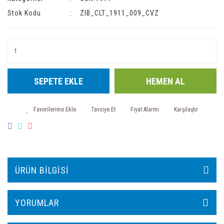
Stok Kodu
ZIB_CLT_1911_009_CVZ
SEPETE EKLE
HEMEN AL
Tavsiye Et
Fiyat Alarmı
Karşılaştır
ÜRÜN BILGISI
YORUMLAR