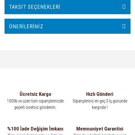
TAKSIT SEÇENEKLERI
ÖNERILERINIZ
Ücretsiz Kargo
Hızlı Gönderi
1000₺ ve üzeri tüm siparişlerinizde
Siparişleriniz en geç 3 İş gününde
geçerli ücretsiz gönderim.
kargoda !
%100 İade Değişim İmkanı
Memnuniyet Garantisi