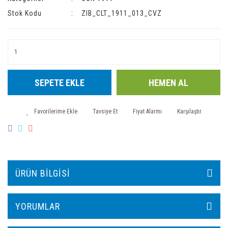
Stok Kodu
ZIB_CLT_1911_013_CVZ
SEPETE EKLE
HEMEN AL
Tavsiye Et
Fiyat Alarmı
Karşılaştır
ÜRÜN BILGISI
YORUMLAR