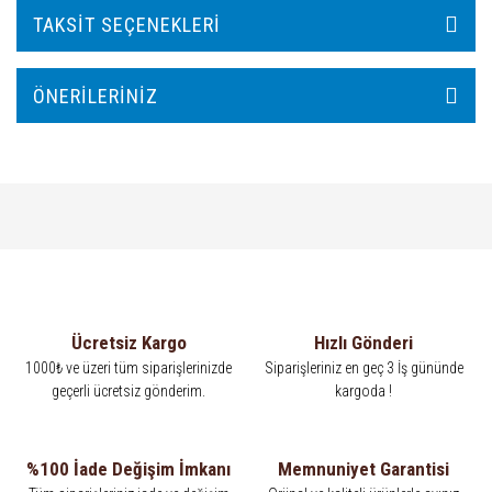
TAKSIT SEÇENEKLERI
ÖNERILERINIZ
Ücretsiz Kargo
Hızlı Gönderi
1000₺ ve üzeri tüm siparişlerinizde
Siparişleriniz en geç 3 İş gününde
geçerli ücretsiz gönderim.
kargoda !
%100 İade Değişim İmkanı
Memnuniyet Garantisi