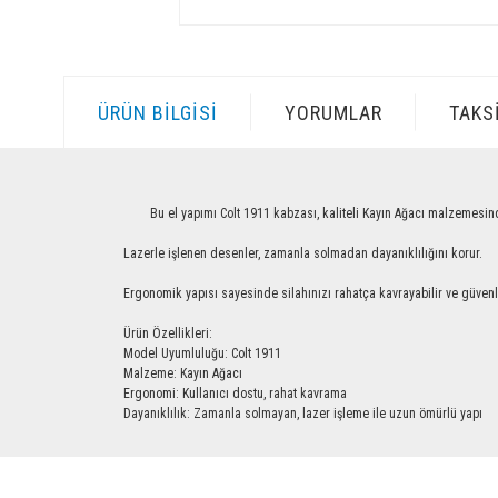
ÜRÜN BILGISI
YORUMLAR
TAKS
Bu el yapımı Colt 1911 kabzası, kaliteli Kayın Ağacı malzemesinden üre
Lazerle işlenen desenler, zamanla solmadan dayanıklılığını korur.
Ergonomik yapısı sayesinde silahınızı rahatça kavrayabilir ve güvenle ku
Ürün Özellikleri:
Model Uyumluluğu: Colt 1911
Malzeme: Kayın Ağacı
Ergonomi: Kullanıcı dostu, rahat kavrama
Dayanıklılık: Zamanla solmayan, lazer işleme ile uzun ömürlü yapı