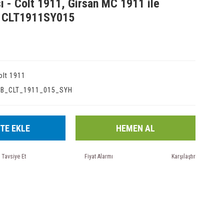
ı - Colt 1911, Girsan MC 1911 ile
- CLT1911SY015
olt 1911
IB_CLT_1911_015_SYH
TE EKLE
HEMEN AL
Tavsiye Et
Fiyat Alarmı
Karşılaştır