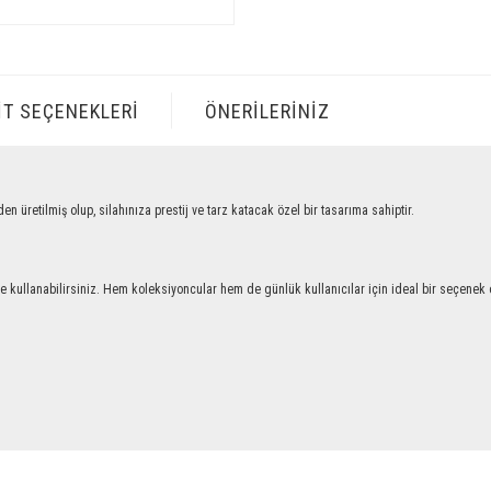
IT SEÇENEKLERI
ÖNERILERINIZ
tilmiş olup, silahınıza prestij ve tarz katacak özel bir tasarıma sahiptir.
llanabilirsiniz. Hem koleksiyoncular hem de günlük kullanıcılar için ideal bir seçenek ol