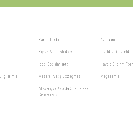
ALIŞVERİŞ
YARDIM
Kargo Takibi
Av Puanı
Kişisel Veri Politikası
Gizlilik ve Güvenlik
İade, Değişim, İptal
Havale Bildirim Fo
ilgilerimiz
Mesafeli Satış Sözleşmesi
Mağazamız
Alışveriş ve Kapıda Ödeme Nasıl
Gerçekleşir?