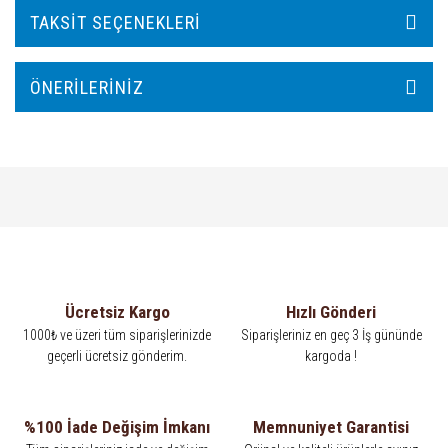
TAKSIT SEÇENEKLERI
ÖNERILERINIZ
Ücretsiz Kargo
Hızlı Gönderi
1000₺ ve üzeri tüm siparişlerinizde
Siparişleriniz en geç 3 İş gününde
geçerli ücretsiz gönderim.
kargoda !
%100 İade Değişim İmkanı
Memnuniyet Garantisi