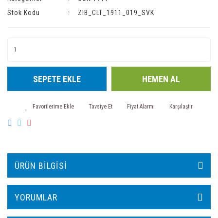
Stok Kodu
ZIB_CLT_1911_019_SVK
SEPETE EKLE
HEMEN AL
Tavsiye Et
Fiyat Alarmı
Karşılaştır
ÜRÜN BILGISI
YORUMLAR