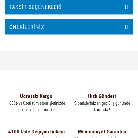
TAKSIT SEÇENEKLERI
ÖNERILERINIZ
Ücretsiz Kargo
Hızlı Gönderi
1000₺ ve üzeri tüm siparişlerinizde
Siparişleriniz en geç 3 İş gününde
geçerli ücretsiz gönderim.
kargoda !
%100 İade Değişim İmkanı
Memnuniyet Garantisi