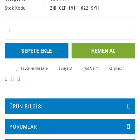
Stok Kodu
ZIB_CLT_1911_022_SYH
SEPETE EKLE
HEMEN AL
Tavsiye Et
Fiyat Alarmı
Karşılaştır
ÜRÜN BILGISI
YORUMLAR