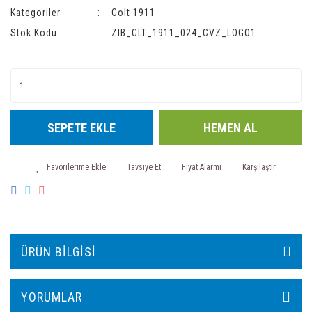
Kategoriler
Colt 1911
Stok Kodu
ZIB_CLT_1911_024_CVZ_LOGO1
SEPETE EKLE
HEMEN AL
Tavsiye Et
Fiyat Alarmı
Karşılaştır
ÜRÜN BILGISI
YORUMLAR