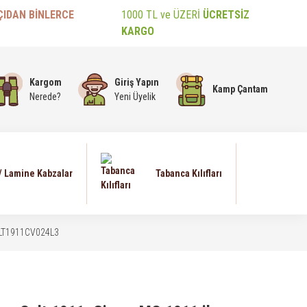
ÇIDAN BİNLERCE
1000 TL ve ÜZERİ
ÜCRETSİZ
KARGO
Kargom
Giriş Yapın
Kamp Çantam
Nerede?
Yeni Üyelik
 / Lamine Kabzalar
Tabanca Kılıfları
- CLT1911CV024L3