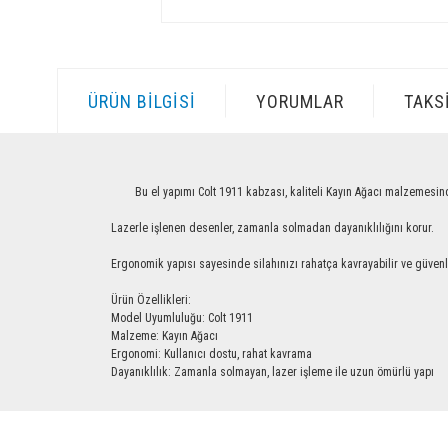
ÜRÜN BILGISI
YORUMLAR
TAKS
Bu el yapımı Colt 1911 kabzası, kaliteli Kayın Ağacı malzemesinden üre
Lazerle işlenen desenler, zamanla solmadan dayanıklılığını korur.
Ergonomik yapısı sayesinde silahınızı rahatça kavrayabilir ve güvenle ku
Ürün Özellikleri:
Model Uyumluluğu: Colt 1911
Malzeme: Kayın Ağacı
Ergonomi: Kullanıcı dostu, rahat kavrama
Dayanıklılık: Zamanla solmayan, lazer işleme ile uzun ömürlü yapı