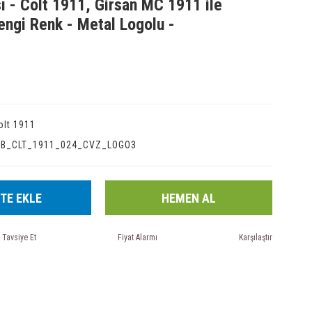
ı - Colt 1911, Girsan MC 1911 ile
ngi Renk - Metal Logolu -
olt 1911
IB_CLT_1911_024_CVZ_LOGO3
TE EKLE
HEMEN AL
Tavsiye Et
Fiyat Alarmı
Karşılaştır