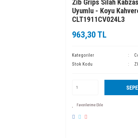
Zib Grips Silah Kabzas
Uyumlu - Koyu Kahvere
CLT1911CV024L3
963,30 TL
Kategoriler
C
Stok Kodu
Z
SEPE