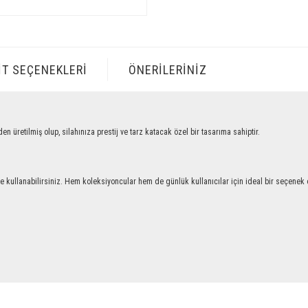
IT SEÇENEKLERI
ÖNERILERINIZ
tilmiş olup, silahınıza prestij ve tarz katacak özel bir tasarıma sahiptir.
llanabilirsiniz. Hem koleksiyoncular hem de günlük kullanıcılar için ideal bir seçenek ol