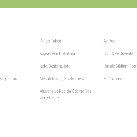
ALIŞVERİŞ
YARDIM
Kargo Takibi
Av Puanı
Kişisel Veri Politikası
Gizlilik ve Güvenlik
İade, Değişim, İptal
Havale Bildirim Fo
ilgilerimiz
Mesafeli Satış Sözleşmesi
Mağazamız
Alışveriş ve Kapıda Ödeme Nasıl
Gerçekleşir?