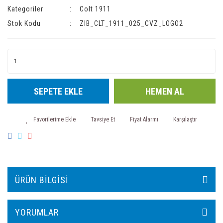
Kategoriler
Colt 1911
Stok Kodu
ZIB_CLT_1911_025_CVZ_LOGO2
SEPETE EKLE
HEMEN AL
Tavsiye Et
Fiyat Alarmı
Karşılaştır
ÜRÜN BILGISI
YORUMLAR