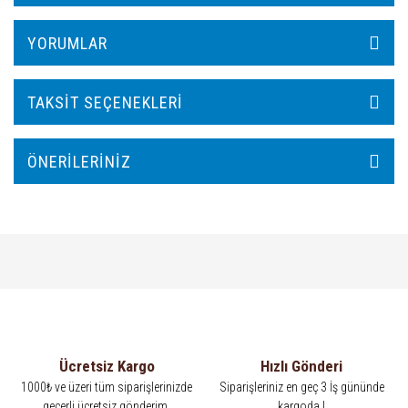
YORUMLAR
TAKSIT SEÇENEKLERI
ÖNERILERINIZ
Ücretsiz Kargo
Hızlı Gönderi
1000₺ ve üzeri tüm siparişlerinizde
Siparişleriniz en geç 3 İş gününde
geçerli ücretsiz gönderim.
kargoda !