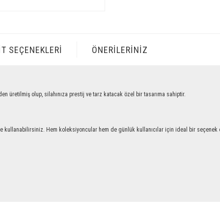
IT SEÇENEKLERI
ÖNERILERINIZ
tilmiş olup, silahınıza prestij ve tarz katacak özel bir tasarıma sahiptir.
llanabilirsiniz. Hem koleksiyoncular hem de günlük kullanıcılar için ideal bir seçenek ol