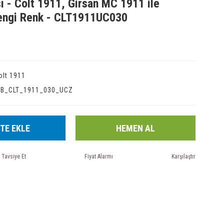
ı - Colt 1911, Girsan MC 1911 ile
engi Renk - CLT1911UC030
olt 1911
IB_CLT_1911_030_UCZ
TE EKLE
HEMEN AL
Tavsiye Et
Fiyat Alarmı
Karşılaştır