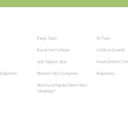
ALIŞVERİŞ
YARDIM
Kargo Takibi
Av Puanı
Kişisel Veri Politikası
Gizlilik ve Güvenlik
İade, Değişim, İptal
Havale Bildirim Fo
ilgilerimiz
Mesafeli Satış Sözleşmesi
Mağazamız
Alışveriş ve Kapıda Ödeme Nasıl
Gerçekleşir?