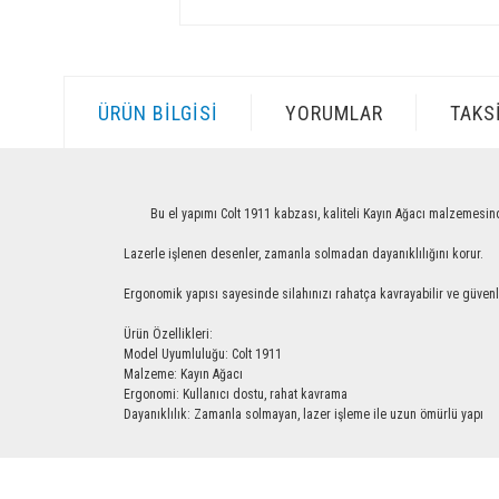
ÜRÜN BILGISI
YORUMLAR
TAKS
Bu el yapımı Colt 1911 kabzası, kaliteli Kayın Ağacı malzemesinden üre
Lazerle işlenen desenler, zamanla solmadan dayanıklılığını korur.
Ergonomik yapısı sayesinde silahınızı rahatça kavrayabilir ve güvenle ku
Ürün Özellikleri:
Model Uyumluluğu: Colt 1911
Malzeme: Kayın Ağacı
Ergonomi: Kullanıcı dostu, rahat kavrama
Dayanıklılık: Zamanla solmayan, lazer işleme ile uzun ömürlü yapı