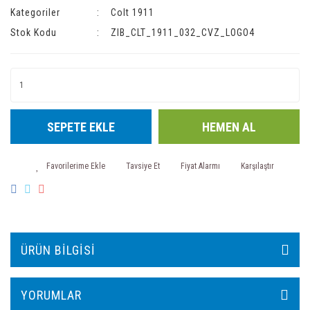
Kategoriler
Colt 1911
Stok Kodu
ZIB_CLT_1911_032_CVZ_LOGO4
SEPETE EKLE
HEMEN AL
Tavsiye Et
Fiyat Alarmı
Karşılaştır
ÜRÜN BILGISI
YORUMLAR