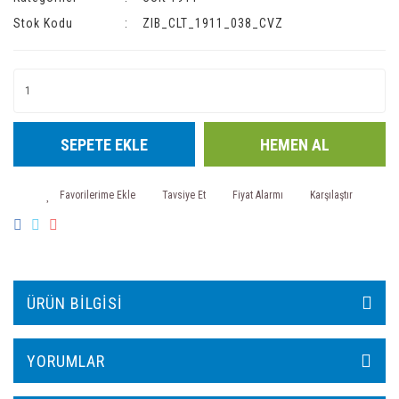
Stok Kodu
ZIB_CLT_1911_038_CVZ
SEPETE EKLE
HEMEN AL
Tavsiye Et
Fiyat Alarmı
Karşılaştır
ÜRÜN BILGISI
YORUMLAR