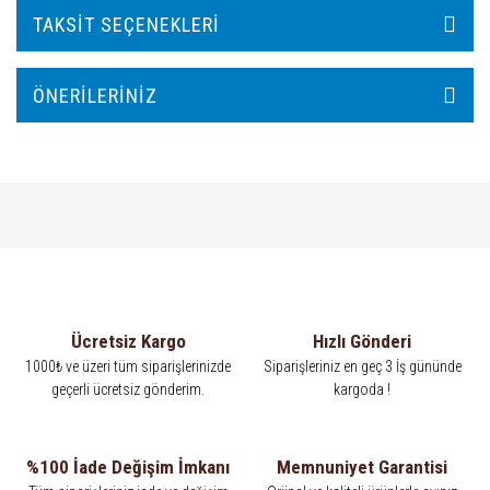
TAKSIT SEÇENEKLERI
ÖNERILERINIZ
Ücretsiz Kargo
Hızlı Gönderi
1000₺ ve üzeri tüm siparişlerinizde
Siparişleriniz en geç 3 İş gününde
geçerli ücretsiz gönderim.
kargoda !
%100 İade Değişim İmkanı
Memnuniyet Garantisi