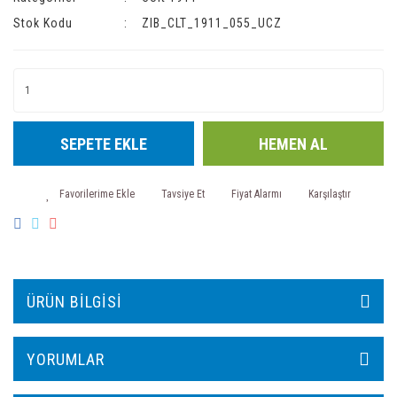
Stok Kodu
ZIB_CLT_1911_055_UCZ
SEPETE EKLE
HEMEN AL
Tavsiye Et
Fiyat Alarmı
Karşılaştır
ÜRÜN BILGISI
YORUMLAR