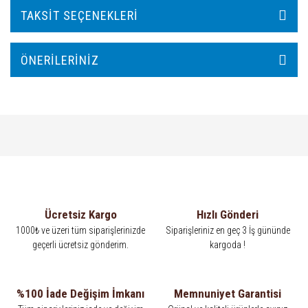
TAKSIT SEÇENEKLERI
ÖNERILERINIZ
Ücretsiz Kargo
Hızlı Gönderi
1000₺ ve üzeri tüm siparişlerinizde
Siparişleriniz en geç 3 İş gününde
geçerli ücretsiz gönderim.
kargoda !
%100 İade Değişim İmkanı
Memnuniyet Garantisi