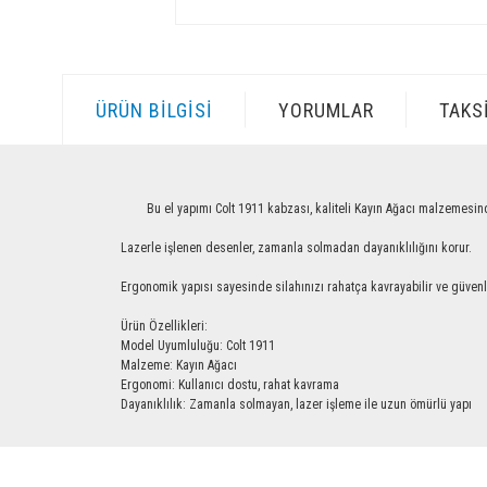
ÜRÜN BILGISI
YORUMLAR
TAKS
Bu el yapımı Colt 1911 kabzası, kaliteli Kayın Ağacı malzemesinden üre
Lazerle işlenen desenler, zamanla solmadan dayanıklılığını korur.
Ergonomik yapısı sayesinde silahınızı rahatça kavrayabilir ve güvenle ku
Ürün Özellikleri:
Model Uyumluluğu: Colt 1911
Malzeme: Kayın Ağacı
Ergonomi: Kullanıcı dostu, rahat kavrama
Dayanıklılık: Zamanla solmayan, lazer işleme ile uzun ömürlü yapı