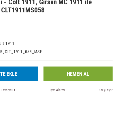
ı - Colt 1911, Girsan MC 1911 ile
- CLT1911MS058
olt 1911
IB_CLT_1911_058_MSE
TE EKLE
HEMEN AL
Tavsiye Et
Fiyat Alarmı
Karşılaştır