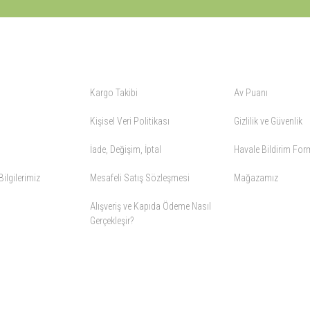
ALIŞVERİŞ
YARDIM
Kargo Takibi
Av Puanı
Kişisel Veri Politikası
Gizlilik ve Güvenlik
İade, Değişim, İptal
Havale Bildirim Fo
ilgilerimiz
Mesafeli Satış Sözleşmesi
Mağazamız
Alışveriş ve Kapıda Ödeme Nasıl
Gerçekleşir?