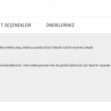
IT SEÇENEKLERI
ÖNERILERINIZ
tilmiş olup, silahınıza prestij ve tarz katacak özel bir tasarıma sahiptir.
llanabilirsiniz. Hem koleksiyoncular hem de günlük kullanıcılar için ideal bir seçenek ol