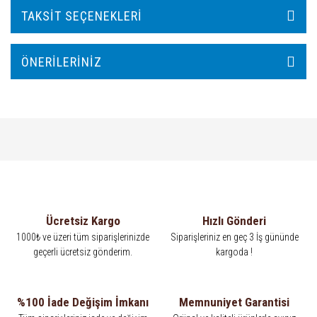
TAKSIT SEÇENEKLERI
ÖNERILERINIZ
Ücretsiz Kargo
Hızlı Gönderi
1000₺ ve üzeri tüm siparişlerinizde
Siparişleriniz en geç 3 İş gününde
geçerli ücretsiz gönderim.
kargoda !
%100 İade Değişim İmkanı
Memnuniyet Garantisi