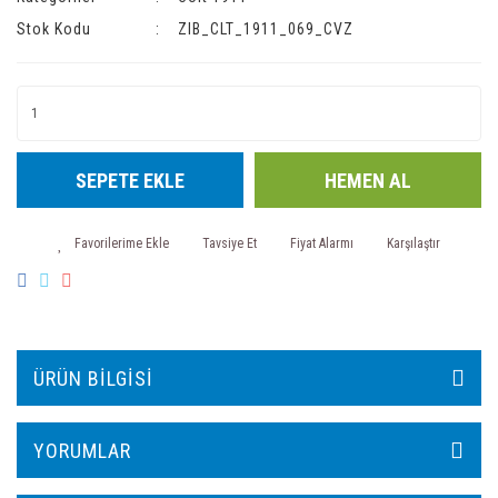
Stok Kodu
ZIB_CLT_1911_069_CVZ
SEPETE EKLE
HEMEN AL
Tavsiye Et
Fiyat Alarmı
Karşılaştır
ÜRÜN BILGISI
YORUMLAR