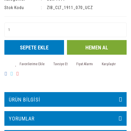
Stok Kodu
ZIB_CLT_1911_070_UCZ
SEPETE EKLE
HEMEN AL
Tavsiye Et
Fiyat Alarmı
Karşılaştır
ÜRÜN BILGISI
YORUMLAR