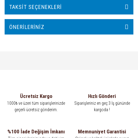
TAKSIT SEÇENEKLERI
ÖNERILERINIZ
Ücretsiz Kargo
Hızlı Gönderi
1000₺ ve üzeri tüm siparişlerinizde
Siparişleriniz en geç 3 İş gününde
geçerli ücretsiz gönderim.
kargoda !
%100 İade Değişim İmkanı
Memnuniyet Garantisi