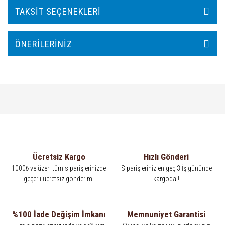
TAKSIT SEÇENEKLERI
ÖNERILERINIZ
Ücretsiz Kargo
Hızlı Gönderi
1000₺ ve üzeri tüm siparişlerinizde
Siparişleriniz en geç 3 İş gününde
geçerli ücretsiz gönderim.
kargoda !
%100 İade Değişim İmkanı
Memnuniyet Garantisi