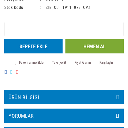
Stok Kodu
ZIB_CLT_1911_073_CVZ
SEPETE EKLE
HEMEN AL
Tavsiye Et
Fiyat Alarmı
Karşılaştır
ÜRÜN BILGISI
YORUMLAR