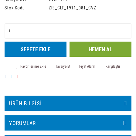
Stok Kodu
ZIB_CLT_1911_081_CVZ
SEPETE EKLE
HEMEN AL
Tavsiye Et
Fiyat Alarmı
Karşılaştır
ÜRÜN BILGISI
YORUMLAR