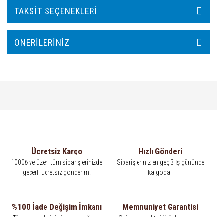
TAKSIT SEÇENEKLERI
ÖNERILERINIZ
Ücretsiz Kargo
Hızlı Gönderi
1000₺ ve üzeri tüm siparişlerinizde
Siparişleriniz en geç 3 İş gününde
geçerli ücretsiz gönderim.
kargoda !
%100 İade Değişim İmkanı
Memnuniyet Garantisi