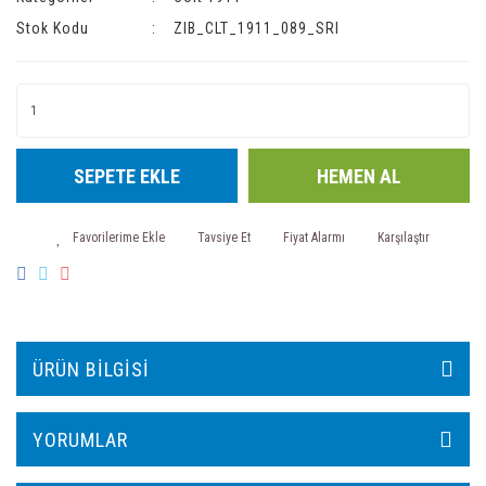
Stok Kodu
ZIB_CLT_1911_089_SRI
SEPETE EKLE
HEMEN AL
Tavsiye Et
Fiyat Alarmı
Karşılaştır
ÜRÜN BILGISI
YORUMLAR