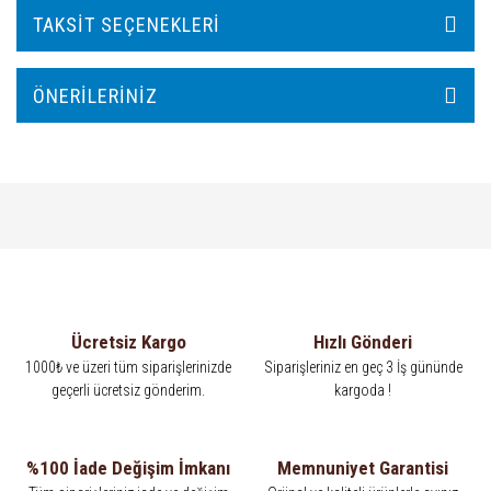
TAKSIT SEÇENEKLERI
ÖNERILERINIZ
Ücretsiz Kargo
Hızlı Gönderi
1000₺ ve üzeri tüm siparişlerinizde
Siparişleriniz en geç 3 İş gününde
geçerli ücretsiz gönderim.
kargoda !
%100 İade Değişim İmkanı
Memnuniyet Garantisi